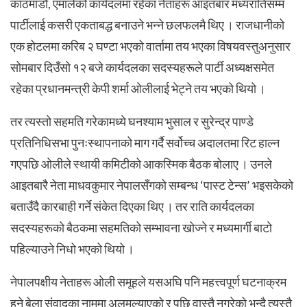
काठमाडौँ, एमालेको कार्यदलमा रहेका नेताहरू आइतबार मध्यरातिसम्म
पार्टीलाई कसरी एकताबद्ध बनाउने भन्ने छलफलमै थिए । राजधानीको
एक होटलमा करिब २ घण्टा भएको वार्तामा तय भएका विषयवस्तुअनुसार
सोमबार दिउँसो १२ बजे कार्यदलका सदस्यहरूले पार्टी अध्यक्षसमेत
रहेका प्रधानमन्त्री केपी शर्मा ओलीलाई भेट्ने तय भएको थियो ।
तर त्यस्तो सहमति गरेकामध्ये घनश्याम भुसाल र सुरेन्द्र पाण्डे
प्रतिनिधिसभा पुनःस्थापनाको माग गर्दै सर्वोच्च अदालतमा रिट हाल्न
गएपछि ओलीले स्थायी कमिटीको आकस्मिक बैठक बोलाए । उनले
आइतबारै नेता माधवकुमार नेपालसँगको सम्बन्ध ‘पास्ट टेन्स’ भइसकेको
बताउँदै कारबाही गर्ने संकेत दिएका थिए । तर राति कार्यदलका
सदस्यहरूको बैठकमा सहमतिको सम्भावना खोज्ने र मध्यमार्गी बाटो
पहिल्याउने निधो भएको थियो ।
नेपालपक्षीय नेताहरू ओली समूहले यसअघि पनि महत्त्वपूर्ण घटनाक्रम
हुने बेला संवादका नाममा अलमल्याएको र पछि वास्तै नगरेको भन्दै त्यस्तै