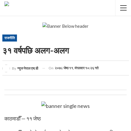
राजनीति
३१ वर्षपछि अलग-अलग
On
२०७८ जेष्ठ ११, मंगलवार १०:२६ गते
By
न्युज नेपाल एच.डी
काठमाडौँ — ११ जेष्ठ