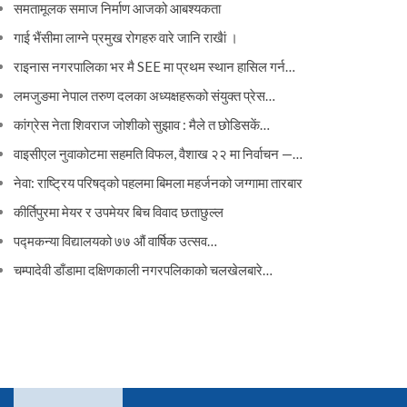
समतामूलक समाज निर्माण आजको आबश्यकता
गाई भैंसीमा लाग्ने प्रमुख रोगहरु वारे जानि राखैां ।
राइनास नगरपालिका भर मै SEE मा प्रथम स्थान हासिल गर्न…
लमजुङमा नेपाल तरुण दलका अध्यक्षहरूको संयुक्त प्रेस…
कांग्रेस नेता शिवराज जोशीको सुझाव : मैले त छोडिसकें…
वाइसीएल नुवाकोटमा सहमति विफल, वैशाख २२ मा निर्वाचन —…
नेवा: राष्ट्रिय परिषद्को पहलमा बिमला महर्जनको जग्गामा तारबार
कीर्तिपुरमा मेयर र उपमेयर बिच विवाद छताछुल्ल
पद्मकन्या विद्यालयको ७७ औं ‌‌वार्षिक ‌उत्सव…
चम्पादेवी डाँडामा दक्षिणकाली नगरपलिकाको चलखेलबारे…