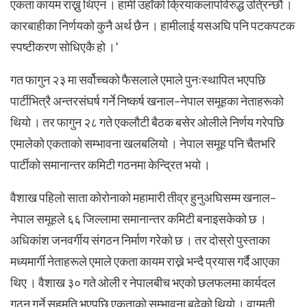
एकता कायम राख्नु थिएन । हामी उहाँको क्रियाकलापविरुद्ध उत्रिन्छौं ।
कारबाहीका निर्णयको कुनै अर्थ छैन । हामीलाई यसअघि पनि पटकपटक
स्पष्टीकरण सोधिएकै हो ।’
गत फागुन २३ मा सर्वोच्चको फैसलाले एमाले पुनःस्थापित भएपछि
पार्टीभित्रै अन्तरसंघर्ष गर्ने निष्कर्ष खनाल–नेपाल समूहका नेताहरूको
थियो । तर फागुन २८ गते एकलौटी बैठक बसेर ओलीले निर्णय गरेपछि
एमालेको एकताको सम्भावना खलबलियो । नेपाल समूह पनि चैतभरि
पार्टीको समानान्तर कमिटी गठनमा केन्द्रित भयो ।
वैशाख पहिलो साता कोरोनाको महामारी तीव्र हुनुअघिसम्म खनाल–
नेपाल समूहले ६६ जिल्लामा समानान्तर कमिटी बनाइसकेको छ ।
अधिकांश जनवर्गीय संगठन निर्माण गरेको छ । तर दोस्रो पुस्ताका
मध्यमार्गी नेताहरूले एमाले एकता कायम राख्ने भन्दै प्रयास गर्दै आएका
थिए । वैशाख ३० गते ओली र नेपालबीच भएको छलफलमा कार्यदल
गठन गर्ने सहमति भएपछि एकताको सम्भावना बढेको थियो । वाग्मती