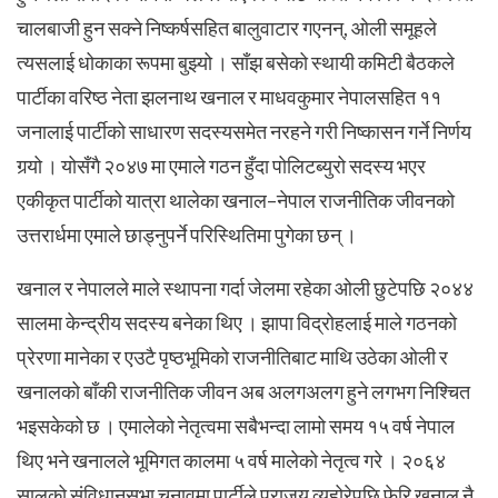
चालबाजी हुन सक्ने निष्कर्षसहित बालुवाटार गएनन्, ओली समूहले
त्यसलाई धोकाका रूपमा बुझ्यो । साँझ बसेको स्थायी कमिटी बैठकले
पार्टीका वरिष्ठ नेता झलनाथ खनाल र माधवकुमार नेपालसहित ११
जनालाई पार्टीको साधारण सदस्यसमेत नरहने गरी निष्कासन गर्ने निर्णय
गर्‍यो । योसँगै २०४७ मा एमाले गठन हुँदा पोलिटब्युरो सदस्य भएर
एकीकृत पार्टीको यात्रा थालेका खनाल–नेपाल राजनीतिक जीवनको
उत्तरार्धमा एमाले छाड्नुपर्ने परिस्थितिमा पुगेका छन् ।
खनाल र नेपालले माले स्थापना गर्दा जेलमा रहेका ओली छुटेपछि २०४४
सालमा केन्द्रीय सदस्य बनेका थिए । झापा विद्रोहलाई माले गठनको
प्रेरणा मानेका र एउटै पृष्ठभूमिको राजनीतिबाट माथि उठेका ओली र
खनालको बाँकी राजनीतिक जीवन अब अलगअलग हुने लगभग निश्चित
भइसकेको छ । एमालेको नेतृत्वमा सबैभन्दा लामो समय १५ वर्ष नेपाल
थिए भने खनालले भूमिगत कालमा ५ वर्ष मालेको नेतृत्व गरे । २०६४
सालको संविधानसभा चुनावमा पार्टीले पराजय व्यहोरेपछि फेरि खनाल नै