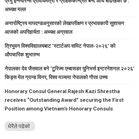
प्रभु इन्स्योरेन्स प्रविधिमैत्री र ग्राहककेन्द्रित बन्दै अघि बढिरहेको छ :
अध्यक्ष मल्ल
अन्तर्राष्ट्रिय मापदण्डअनुसारको लेखापरीक्षण र प्रभावकारी सुशासन
आजको अपरिहार्यता : अध्यक्ष अग्रवाल
त्रिभुवन विश्वविद्यालयबाट ‘स्टार्टअप समिट नेपाल-२०२६’ को
औपचारिक शुभारम्भ
नेपालका देव जैसवाल बने ‘टुरिज्म एम्बासडर युनिभर्स इन्टरनेशनल २०२६’
किड्स मेल ग्रान्ड विनर, विश्व मञ्चमा नेपालको गौरव उच्च
Honorary Consul General Rajesh Kazi Shrestha
receives “Outstanding Award” securing the First
Position among Vietnam’s Honorary Consuls
धेरैले पढेको