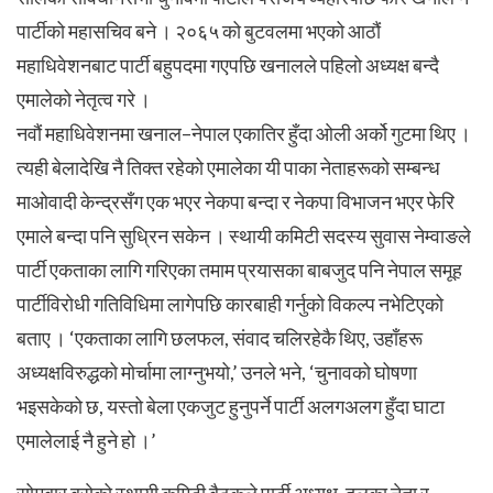
पार्टीको महासचिव बने । २०६५ को बुटवलमा भएको आठौं
महाधिवेशनबाट पार्टी बहुपदमा गएपछि खनालले पहिलो अध्यक्ष बन्दै
एमालेको नेतृत्व गरे ।
नवौं महाधिवेशनमा खनाल–नेपाल एकातिर हुँदा ओली अर्को गुटमा थिए ।
त्यही बेलादेखि नै तिक्त रहेको एमालेका यी पाका नेताहरूको सम्बन्ध
माओवादी केन्द्रसँग एक भएर नेकपा बन्दा र नेकपा विभाजन भएर फेरि
एमाले बन्दा पनि सुध्रिन सकेन । स्थायी कमिटी सदस्य सुवास नेम्वाङले
पार्टी एकताका लागि गरिएका तमाम प्रयासका बाबजुद पनि नेपाल समूह
पार्टीविरोधी गतिविधिमा लागेपछि कारबाही गर्नुको विकल्प नभेटिएको
बताए । ‘एकताका लागि छलफल, संवाद चलिरहेकै थिए, उहाँहरू
अध्यक्षविरुद्धको मोर्चामा लाग्नुभयो,’ उनले भने, ‘चुनावको घोषणा
भइसकेको छ, यस्तो बेला एकजुट हुनुपर्ने पार्टी अलगअलग हुँदा घाटा
एमालेलाई नै हुने हो ।’
सोमबार बसेको स्थायी कमिटी बैठकले पार्टी अध्यक्ष, दलका नेता र