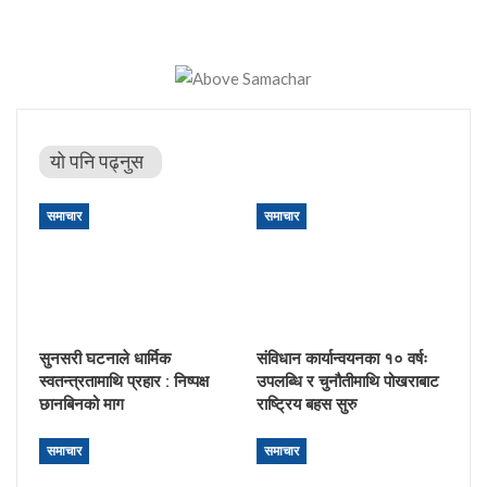
यो पनि पढ्नुस
समाचार
समाचार
सुनसरी घटनाले धार्मिक
संविधान कार्यान्वयनका १० वर्षः
स्वतन्त्रतामाथि प्रहार : निष्पक्ष
उपलब्धि र चुनौतीमाथि पोखराबाट
छानबिनको माग
राष्ट्रिय बहस सुरु
समाचार
समाचार