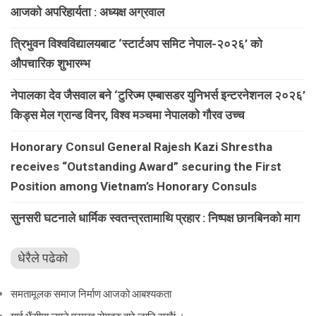
आजको अपरिहार्यता : अध्यक्ष अग्रवाल
त्रिभुवन विश्वविद्यालयबाट ‘स्टार्टअप समिट नेपाल-२०२६’ को
औपचारिक शुभारम्भ
नेपालका देव जैसवाल बने ‘टुरिज्म एम्बासडर युनिभर्स इन्टरनेशनल २०२६’
किड्स मेल ग्रान्ड विनर, विश्व मञ्चमा नेपालको गौरव उच्च
Honorary Consul General Rajesh Kazi Shrestha
receives “Outstanding Award” securing the First
Position among Vietnam’s Honorary Consuls
सुनसरी घटनाले धार्मिक स्वतन्त्रतामाथि प्रहार : निष्पक्ष छानबिनको माग
धेरैले पढेको
समतामूलक समाज निर्माण आजको आबश्यकता
गाई भैंसीमा लाग्ने प्रमुख रोगहरु वारे जानि राखैां ।