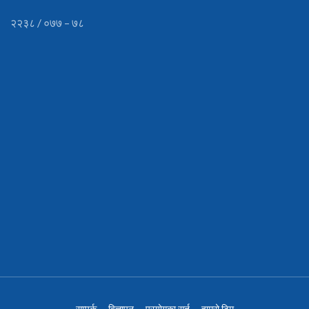
२२३८ / ०७७ – ७८
सम्पर्क
विज्ञापन
प्रयोगका सर्त
हाम्रो टिम