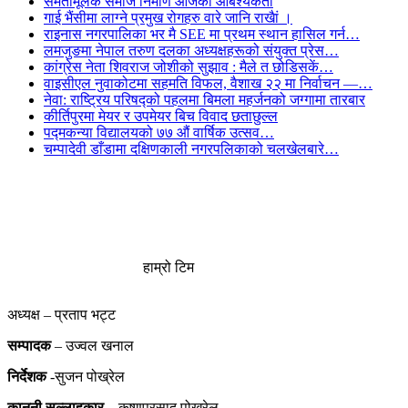
समतामूलक समाज निर्माण आजको आबश्यकता
गाई भैंसीमा लाग्ने प्रमुख रोगहरु वारे जानि राखैां ।
राइनास नगरपालिका भर मै SEE मा प्रथम स्थान हासिल गर्न…
लमजुङमा नेपाल तरुण दलका अध्यक्षहरूको संयुक्त प्रेस…
कांग्रेस नेता शिवराज जोशीको सुझाव : मैले त छोडिसकें…
वाइसीएल नुवाकोटमा सहमति विफल, वैशाख २२ मा निर्वाचन —…
नेवा: राष्ट्रिय परिषद्को पहलमा बिमला महर्जनको जग्गामा तारबार
कीर्तिपुरमा मेयर र उपमेयर बिच विवाद छताछुल्ल
पद्मकन्या विद्यालयको ७७ औं ‌‌वार्षिक ‌उत्सव…
चम्पादेवी डाँडामा दक्षिणकाली नगरपलिकाको चलखेलबारे…
हाम्रो टिम
अध्यक्ष – प्रताप भट्ट
सम्पादक
– उज्वल खनाल
निर्देशक
-सुजन पोख्रेल
कानुनी
सल्लाहकार
– कृष्णप्रसाद पोख्रेल