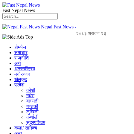
Fast Nepal News
Nepal Fast News -
२०८३ श्रावण २३
होमपेज
समाचार
राजनीति
अर्थ
अन्तराष्ट्रिय
मनोरन्जन
खेलकुद
प्रदेश
कोशी
मधेश
बागमती
गण्डकी
लुम्बिनी
कर्णाली
सुदूरपश्चिम
कला/ साहित्य
अन्य