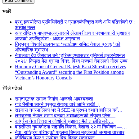
भर्खरै
प्रभु इन्स्योरेन्स प्रविधिमैत्री र ग्राहककेन्द्रित बन्दै अघि बढिरहेको छ :
अध्यक्ष मल्ल
अन्तर्राष्ट्रिय मापदण्डअनुसारको लेखापरीक्षण र प्रभावकारी सुशासन
आजको अपरिहार्यता : अध्यक्ष अग्रवाल
त्रिभुवन विश्वविद्यालयबाट ‘स्टार्टअप समिट नेपाल-२०२६’ को
औपचारिक शुभारम्भ
नेपालका देव जैसवाल बने ‘टुरिज्म एम्बासडर युनिभर्स इन्टरनेशनल
२०२६’ किड्स मेल ग्रान्ड विनर, विश्व मञ्चमा नेपालको गौरव उच्च
Honorary Consul General Rajesh Kazi Shrestha receives
“Outstanding Award” securing the First Position among
Vietnam’s Honorary Consuls
धेरैले पढेको
समतामूलक समाज निर्माण आजको आबश्यकता
गाई भैंसीमा लाग्ने प्रमुख रोगहरु वारे जानि राखैां ।
राइनास नगरपालिका भर मै SEE मा प्रथम स्थान हासिल गर्न…
लमजुङमा नेपाल तरुण दलका अध्यक्षहरूको संयुक्त प्रेस…
कांग्रेस नेता शिवराज जोशीको सुझाव : मैले त छोडिसकें…
वाइसीएल नुवाकोटमा सहमति विफल, वैशाख २२ मा निर्वाचन —…
नेवा: राष्ट्रिय परिषद्को पहलमा बिमला महर्जनको जग्गामा तारबार
कीर्तिपुरमा मेयर र उपमेयर बिच विवाद छताछुल्ल