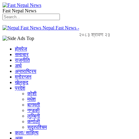
Fast Nepal News
Nepal Fast News -
२०८३ श्रावण २३
होमपेज
समाचार
राजनीति
अर्थ
अन्तराष्ट्रिय
मनोरन्जन
खेलकुद
प्रदेश
कोशी
मधेश
बागमती
गण्डकी
लुम्बिनी
कर्णाली
सुदूरपश्चिम
कला/ साहित्य
अन्य