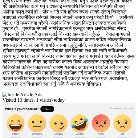
भुल्दै प्रधानमन्त्री ओलीको स्वाथी को सारथी बनु र पटक पटक संसद बिघटन
गर्दै असंवैधानिक कार्य गर्नु र देशलाई मध्यावधि निर्वाचन को मार्गतर्फ लैजानु
आफैंमा गलत कार्य हो। पौष ५ गते संवैधानिक रुपमा भएको संसद् विघटनले
मचाएको राजनैतिक तरंगको सिकार नेपाली जनता बन्नु परेको थियो ‌। त्यसैगरी
जेठ ६ गते मध्यरातमा गरेको असंवैधानिक संसद विघटन लोकतन्त्रमाथिको
प्रहार हो। प्रत्येक नेपाली नागरिकहरूले एकजुट भएर असंवैधानिक संसद
विघटनको बिरोध गर्दै सरकारलाई निरन्तर खबरदारी गर्नुपर्छ ‌। नेपालमा भएको
राजनैतिक मञ्चनले अन्यायको सीमा नाघिसकेको कारण संघिय लोकतान्त्रिक
गणतन्त्रको रक्षाकालागि नागरिक समाज,बुद्धिजीवी, संचारमाध्यम आदिको
भूमिका महत्वपूर्ण रहेकोले नागरिकको हक हितको रक्षा को लागि संविधानको
प्रत्याभूति गर्नका लागि निरन्तर रुपमा आवाज बुलन्द गर्नुपर्छ। आज वर्तमान समय
कोरोनाभाइरसको तीव्र महामारीका कारण विश्व आक्रान्त भइरहँदा नेपालमा
फैलिरहेको कोरोना भाइरसको कारण यसबाट आक्रान्त रहेकोले सबैजना एक
भएर कोरोना भाइरसको महामारीलाई पराजित गर्दै राजनैतिक रुपमा भैरहेको
मञ्चन असंवैधानिक कार्यका विरुद्ध सबै एकजुट भएर राष्ट्रियता ,स्वाधीनता,
अखण्डता र संविधानको रक्षा गर्नु अति नै आवश्यक देखिन्छ।
Visited 13 times, 1 visit(s) today