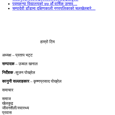
पद्मकन्या विद्यालयको ७७ औं ‌‌वार्षिक ‌उत्सव…
चम्पादेवी डाँडामा दक्षिणकाली नगरपलिकाको चलखेलबारे…
हाम्रो टिम
अध्यक्ष – प्रताप भट्ट
सम्पादक
– उज्वल खनाल
निर्देशक
-सुजन पोख्रेल
कानुनी
सल्लाहकार
– कृष्णप्रसाद पोख्रेल
समाचार
समाज
खेलकुद़़
जीवनशैली/स्वास्थ्य
प्रवास