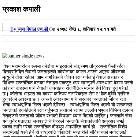
प्रकाश कपाली
By
न्युज नेपाल एच.डी
On
२०७८ जेष्ठ ८, शनिबार १२:११ गते
विश्व महामारीका रूपमा कोरोना भाइरसको संक्रमण तीव्ररुपमा फैलीरहँदा
दिनप्रतिदिन नेपाली जनताहरुले कोरोनाका कारण आफ्नो अमूल्य जीवनको
मृत्युको दोसा रहेका ‌ आम नागरिकको जीवन रक्षा गर्नलाई नेपाल सरकार र
विभिन्न राजनैतिक दलका नेताहरु एकजुट भएर लाग्नुपर्ने अवस्थामा देशमा यस्तो
कोराना कहरमा पनि नेपाली जनताहरु राजनैतिक मञ्चन हेर्न विवश हुनु परेको
छ‌। कोरोना भाइरस का कारण कतिपय नागरिकहरू रोग र भोक दुवैले ग्रसित
हुनुपरेको अवस्था छ ‌। त्यस्तो अवस्थामा पनि सरकार जनताको जीवन रक्षा
भन्दा स्वार्थपूर्तिमा लिप्त भएको देखिन्छ। स्वार्थपूर्तिमा लिप्त भएको यो सरकारले
जनताको हकहितको रक्षा गर्नुभन्दा सत्ताको रक्षामा तल्लीन भएका विभिन्न दलका
नेताहरुले जनताको जीवन रक्षाको विषयमा ध्यान दिएको पाइँदैन। जनताकै सेवा
गर्न चुनेर पठाएका जनप्रतिनिधिहरुले जनताकै सेवाकोलागि अग्रसर नभई
पदका लागि गरेको राजनैतिक‌ दौडधुप अमर्यादित कार्य हो। राजनैतिक विशेष
सन्दर्भलाई यसो हेर्ने हो राष्ट्रपति विद्यादेवी भण्डारीले संविधानको मर्यादालाई