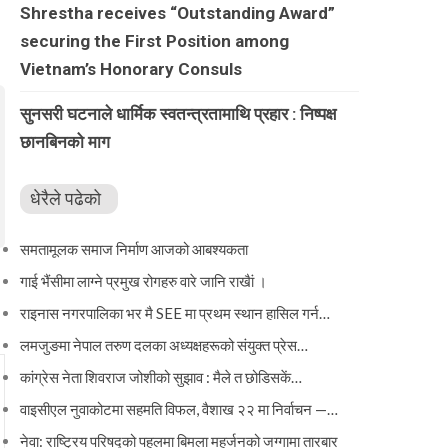
Shrestha receives “Outstanding Award”
securing the First Position among
Vietnam’s Honorary Consuls
सुनसरी घटनाले धार्मिक स्वतन्त्रतामाथि प्रहार : निष्पक्ष
छानबिनको माग
धेरैले पढेको
समतामूलक समाज निर्माण आजको आबश्यकता
गाई भैंसीमा लाग्ने प्रमुख रोगहरु वारे जानि राखैां ।
राइनास नगरपालिका भर मै SEE मा प्रथम स्थान हासिल गर्न…
लमजुङमा नेपाल तरुण दलका अध्यक्षहरूको संयुक्त प्रेस…
कांग्रेस नेता शिवराज जोशीको सुझाव : मैले त छोडिसकें…
वाइसीएल नुवाकोटमा सहमति विफल, वैशाख २२ मा निर्वाचन —…
नेवा: राष्ट्रिय परिषद्को पहलमा बिमला महर्जनको जग्गामा तारबार