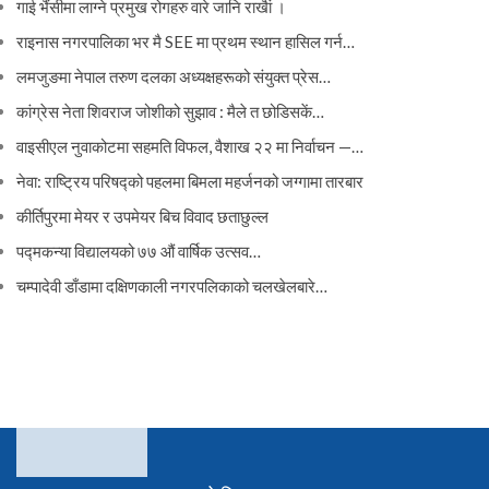
गाई भैंसीमा लाग्ने प्रमुख रोगहरु वारे जानि राखैां ।
राइनास नगरपालिका भर मै SEE मा प्रथम स्थान हासिल गर्न…
लमजुङमा नेपाल तरुण दलका अध्यक्षहरूको संयुक्त प्रेस…
कांग्रेस नेता शिवराज जोशीको सुझाव : मैले त छोडिसकें…
वाइसीएल नुवाकोटमा सहमति विफल, वैशाख २२ मा निर्वाचन —…
नेवा: राष्ट्रिय परिषद्को पहलमा बिमला महर्जनको जग्गामा तारबार
कीर्तिपुरमा मेयर र उपमेयर बिच विवाद छताछुल्ल
पद्मकन्या विद्यालयको ७७ औं ‌‌वार्षिक ‌उत्सव…
चम्पादेवी डाँडामा दक्षिणकाली नगरपलिकाको चलखेलबारे…