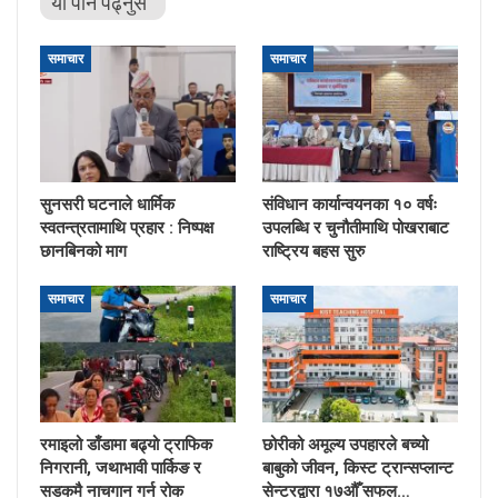
यो पनि पढ्नुस
समाचार
समाचार
सुनसरी घटनाले धार्मिक
संविधान कार्यान्वयनका १० वर्षः
स्वतन्त्रतामाथि प्रहार : निष्पक्ष
उपलब्धि र चुनौतीमाथि पोखराबाट
छानबिनको माग
राष्ट्रिय बहस सुरु
समाचार
समाचार
रमाइलो डाँडामा बढ्यो ट्राफिक
छोरीको अमूल्य उपहारले बच्यो
निगरानी, जथाभावी पार्किङ र
बाबुको जीवन, किस्ट ट्रान्सप्लान्ट
सडकमै नाचगान गर्न रोक
सेन्टरद्वारा १७औँ सफल…