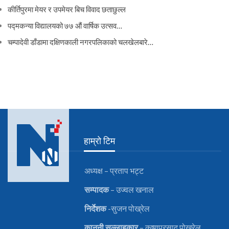
कीर्तिपुरमा मेयर र उपमेयर बिच विवाद छताछुल्ल
पद्मकन्या विद्यालयको ७७ औं ‌‌वार्षिक ‌उत्सव…
चम्पादेवी डाँडामा दक्षिणकाली नगरपलिकाको चलखेलबारे…
हाम्रो टिम
अध्यक्ष – प्रताप भट्ट
सम्पादक
– उज्वल खनाल
निर्देशक
-सुजन पोख्रेल
कानुनी
सल्लाहकार
– कृष्णप्रसाद पोख्रेल