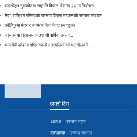
वाइसीएल नुवाकोटमा सहमति विफल, वैशाख २२ मा निर्वाचन —…
नेवा: राष्ट्रिय परिषद्को पहलमा बिमला महर्जनको जग्गामा तारबार
कीर्तिपुरमा मेयर र उपमेयर बिच विवाद छताछुल्ल
पद्मकन्या विद्यालयको ७७ औं ‌‌वार्षिक ‌उत्सव…
चम्पादेवी डाँडामा दक्षिणकाली नगरपलिकाको चलखेलबारे…
हाम्रो टिम
अध्यक्ष – प्रताप भट्ट
सम्पादक
– उज्वल खनाल