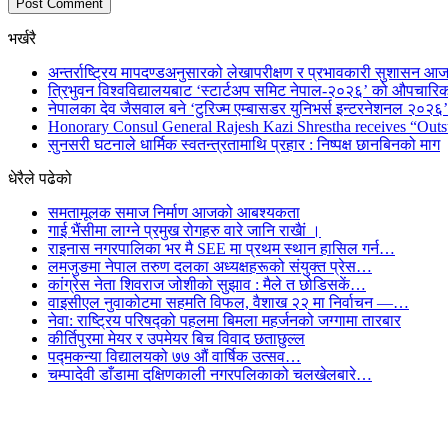
भर्खरै
अन्तर्राष्ट्रिय मापदण्डअनुसारको लेखापरीक्षण र प्रभावकारी सुशासन आज
त्रिभुवन विश्वविद्यालयबाट ‘स्टार्टअप समिट नेपाल-२०२६’ को औपचारिक
नेपालका देव जैसवाल बने ‘टुरिज्म एम्बासडर युनिभर्स इन्टरनेशनल २०२६’ 
Honorary Consul General Rajesh Kazi Shrestha receives “Outs
सुनसरी घटनाले धार्मिक स्वतन्त्रतामाथि प्रहार : निष्पक्ष छानबिनको माग
धेरैले पढेको
समतामूलक समाज निर्माण आजको आबश्यकता
गाई भैंसीमा लाग्ने प्रमुख रोगहरु वारे जानि राखैां ।
राइनास नगरपालिका भर मै SEE मा प्रथम स्थान हासिल गर्न…
लमजुङमा नेपाल तरुण दलका अध्यक्षहरूको संयुक्त प्रेस…
कांग्रेस नेता शिवराज जोशीको सुझाव : मैले त छोडिसकें…
वाइसीएल नुवाकोटमा सहमति विफल, वैशाख २२ मा निर्वाचन —…
नेवा: राष्ट्रिय परिषद्को पहलमा बिमला महर्जनको जग्गामा तारबार
कीर्तिपुरमा मेयर र उपमेयर बिच विवाद छताछुल्ल
पद्मकन्या विद्यालयको ७७ औं ‌‌वार्षिक ‌उत्सव…
चम्पादेवी डाँडामा दक्षिणकाली नगरपलिकाको चलखेलबारे…