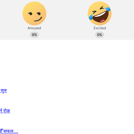
सुरु
्न रोक
ा १७औँ सफल…