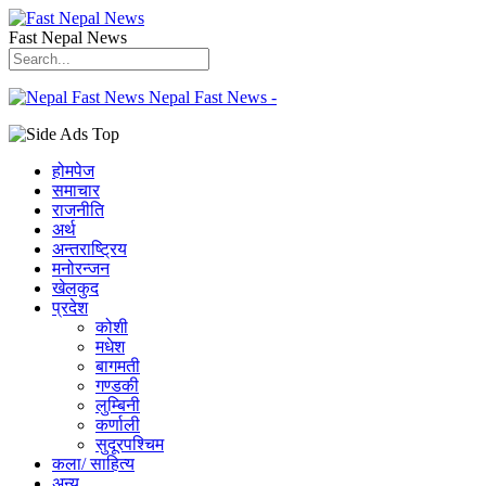
Fast Nepal News
Nepal Fast News -
होमपेज
समाचार
राजनीति
अर्थ
अन्तराष्ट्रिय
मनोरन्जन
खेलकुद
प्रदेश
कोशी
मधेश
बागमती
गण्डकी
लुम्बिनी
कर्णाली
सुदूरपश्चिम
कला/ साहित्य
अन्य