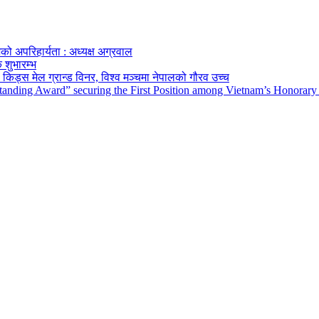
को अपरिहार्यता : अध्यक्ष अग्रवाल
 शुभारम्भ
किड्स मेल ग्रान्ड विनर, विश्व मञ्चमा नेपालको गौरव उच्च
tanding Award” securing the First Position among Vietnam’s Honorary