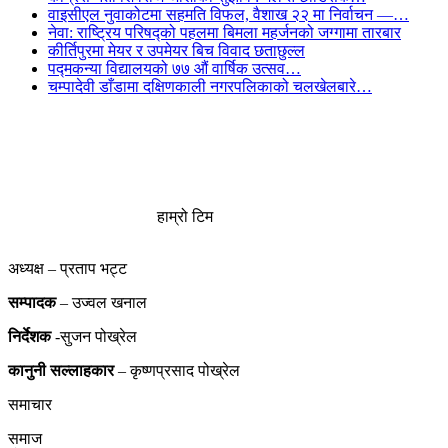
वाइसीएल नुवाकोटमा सहमति विफल, वैशाख २२ मा निर्वाचन —…
नेवा: राष्ट्रिय परिषद्को पहलमा बिमला महर्जनको जग्गामा तारबार
कीर्तिपुरमा मेयर र उपमेयर बिच विवाद छताछुल्ल
पद्मकन्या विद्यालयको ७७ औं ‌‌वार्षिक ‌उत्सव…
चम्पादेवी डाँडामा दक्षिणकाली नगरपलिकाको चलखेलबारे…
हाम्रो टिम
अध्यक्ष – प्रताप भट्ट
सम्पादक
– उज्वल खनाल
निर्देशक
-सुजन पोख्रेल
कानुनी
सल्लाहकार
– कृष्णप्रसाद पोख्रेल
समाचार
समाज