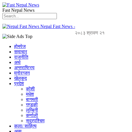
Fast Nepal News
Nepal Fast News -
२०८३ श्रावण २१
होमपेज
समाचार
राजनीति
अर्थ
अन्तराष्ट्रिय
मनोरन्जन
खेलकुद
प्रदेश
कोशी
मधेश
बागमती
गण्डकी
लुम्बिनी
कर्णाली
सुदूरपश्चिम
कला/ साहित्य
अन्य