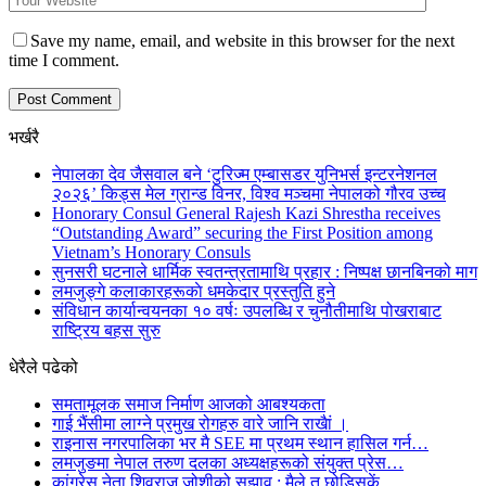
Save my name, email, and website in this browser for the next
time I comment.
भर्खरै
नेपालका देव जैसवाल बने ‘टुरिज्म एम्बासडर युनिभर्स इन्टरनेशनल
२०२६’ किड्स मेल ग्रान्ड विनर, विश्व मञ्चमा नेपालको गौरव उच्च
Honorary Consul General Rajesh Kazi Shrestha receives
“Outstanding Award” securing the First Position among
Vietnam’s Honorary Consuls
सुनसरी घटनाले धार्मिक स्वतन्त्रतामाथि प्रहार : निष्पक्ष छानबिनको माग
लमजुङ्गे कलाकारहरूकाे धमकेदार प्रस्तुति हुने
संविधान कार्यान्वयनका १० वर्षः उपलब्धि र चुनौतीमाथि पोखराबाट
राष्ट्रिय बहस सुरु
धेरैले पढेको
समतामूलक समाज निर्माण आजको आबश्यकता
गाई भैंसीमा लाग्ने प्रमुख रोगहरु वारे जानि राखैां ।
राइनास नगरपालिका भर मै SEE मा प्रथम स्थान हासिल गर्न…
लमजुङमा नेपाल तरुण दलका अध्यक्षहरूको संयुक्त प्रेस…
कांग्रेस नेता शिवराज जोशीको सुझाव : मैले त छोडिसकें…