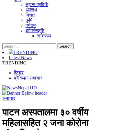
सूचना प्रविधि
अपराध
बिचार
कृषि
पर्यटन
धर्म/संस्कृति
राशिफल
TRENDING
Latest News
TRENDING
फिचर
ब्रेकिङ्ग समाचार
समाचार
पाटन अस्पतालमा ३० वर्षीय
महिलासहित २ जना कोरोना