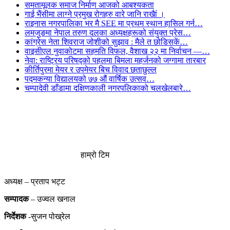
समतामूलक समाज निर्माण आजको आबश्यकता
गाई भैंसीमा लाग्ने प्रमुख रोगहरु वारे जानि राखैां ।
राइनास नगरपालिका भर मै SEE मा प्रथम स्थान हासिल गर्न…
लमजुङमा नेपाल तरुण दलका अध्यक्षहरूको संयुक्त प्रेस…
कांग्रेस नेता शिवराज जोशीको सुझाव : मैले त छोडिसकें…
वाइसीएल नुवाकोटमा सहमति विफल, वैशाख २२ मा निर्वाचन —…
नेवा: राष्ट्रिय परिषद्को पहलमा बिमला महर्जनको जग्गामा तारबार
कीर्तिपुरमा मेयर र उपमेयर बिच विवाद छताछुल्ल
पद्मकन्या विद्यालयको ७७ औं ‌‌वार्षिक ‌उत्सव…
चम्पादेवी डाँडामा दक्षिणकाली नगरपलिकाको चलखेलबारे…
हाम्रो टिम
अध्यक्ष – प्रताप भट्ट
सम्पादक
– उज्वल खनाल
निर्देशक
-सुजन पोख्रेल