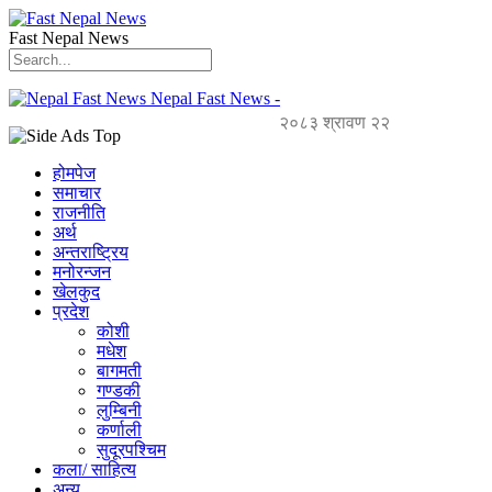
Fast Nepal News
Nepal Fast News -
२०८३ श्रावण २२
होमपेज
समाचार
राजनीति
अर्थ
अन्तराष्ट्रिय
मनोरन्जन
खेलकुद
प्रदेश
कोशी
मधेश
बागमती
गण्डकी
लुम्बिनी
कर्णाली
सुदूरपश्चिम
कला/ साहित्य
अन्य