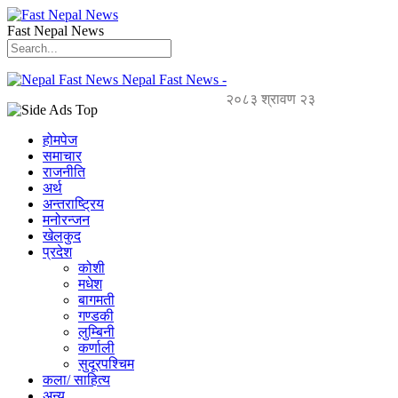
Fast Nepal News
Nepal Fast News -
२०८३ श्रावण २३
होमपेज
समाचार
राजनीति
अर्थ
अन्तराष्ट्रिय
मनोरन्जन
खेलकुद
प्रदेश
कोशी
मधेश
बागमती
गण्डकी
लुम्बिनी
कर्णाली
सुदूरपश्चिम
कला/ साहित्य
अन्य