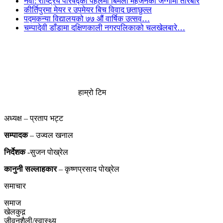
नेवा: राष्ट्रिय परिषद्को पहलमा बिमला महर्जनको जग्गामा तारबार
कीर्तिपुरमा मेयर र उपमेयर बिच विवाद छताछुल्ल
पद्मकन्या विद्यालयको ७७ औं ‌‌वार्षिक ‌उत्सव…
चम्पादेवी डाँडामा दक्षिणकाली नगरपलिकाको चलखेलबारे…
हाम्रो टिम
अध्यक्ष – प्रताप भट्ट
सम्पादक
– उज्वल खनाल
निर्देशक
-सुजन पोख्रेल
कानुनी
सल्लाहकार
– कृष्णप्रसाद पोख्रेल
समाचार
समाज
खेलकुद़़
जीवनशैली/स्वास्थ्य