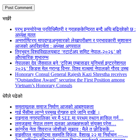
भर्खरै
प्रभु इन्स्योरेन्स प्रविधिमैत्री र ग्राहककेन्द्रित बन्दै अघि बढिरहेको छ :
अध्यक्ष मल्ल
अन्तर्राष्ट्रिय मापदण्डअनुसारको लेखापरीक्षण र प्रभावकारी सुशासन
आजको अपरिहार्यता : अध्यक्ष अग्रवाल
त्रिभुवन विश्वविद्यालयबाट ‘स्टार्टअप समिट नेपाल-२०२६’ को
औपचारिक शुभारम्भ
नेपालका देव जैसवाल बने ‘टुरिज्म एम्बासडर युनिभर्स इन्टरनेशनल
२०२६’ किड्स मेल ग्रान्ड विनर, विश्व मञ्चमा नेपालको गौरव उच्च
Honorary Consul General Rajesh Kazi Shrestha receives
“Outstanding Award” securing the First Position among
Vietnam’s Honorary Consuls
धेरैले पढेको
समतामूलक समाज निर्माण आजको आबश्यकता
गाई भैंसीमा लाग्ने प्रमुख रोगहरु वारे जानि राखैां ।
राइनास नगरपालिका भर मै SEE मा प्रथम स्थान हासिल गर्न…
लमजुङमा नेपाल तरुण दलका अध्यक्षहरूको संयुक्त प्रेस…
कांग्रेस नेता शिवराज जोशीको सुझाव : मैले त छोडिसकें…
वाइसीएल नुवाकोटमा सहमति विफल, वैशाख २२ मा निर्वाचन —…