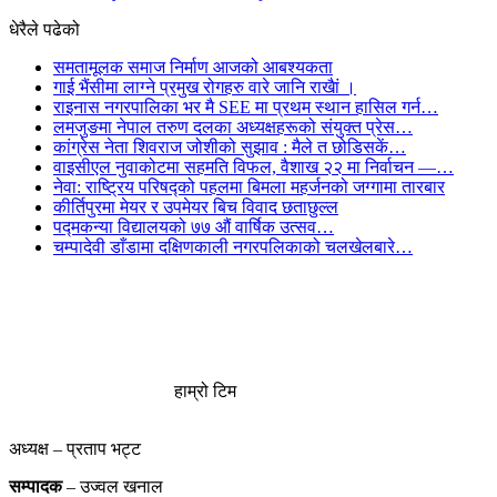
धेरैले पढेको
समतामूलक समाज निर्माण आजको आबश्यकता
गाई भैंसीमा लाग्ने प्रमुख रोगहरु वारे जानि राखैां ।
राइनास नगरपालिका भर मै SEE मा प्रथम स्थान हासिल गर्न…
लमजुङमा नेपाल तरुण दलका अध्यक्षहरूको संयुक्त प्रेस…
कांग्रेस नेता शिवराज जोशीको सुझाव : मैले त छोडिसकें…
वाइसीएल नुवाकोटमा सहमति विफल, वैशाख २२ मा निर्वाचन —…
नेवा: राष्ट्रिय परिषद्को पहलमा बिमला महर्जनको जग्गामा तारबार
कीर्तिपुरमा मेयर र उपमेयर बिच विवाद छताछुल्ल
पद्मकन्या विद्यालयको ७७ औं ‌‌वार्षिक ‌उत्सव…
चम्पादेवी डाँडामा दक्षिणकाली नगरपलिकाको चलखेलबारे…
हाम्रो टिम
अध्यक्ष – प्रताप भट्ट
सम्पादक
– उज्वल खनाल