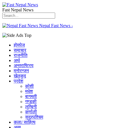
Fast Nepal News
Nepal Fast News -
होमपेज
समाचार
राजनीति
अर्थ
अन्तराष्ट्रिय
मनोरन्जन
खेलकुद
प्रदेश
कोशी
मधेश
बागमती
गण्डकी
लुम्बिनी
कर्णाली
सुदूरपश्चिम
कला/ साहित्य
अन्य