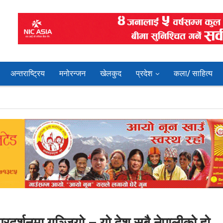
अन्तराष्ट्रिय
मनोरन्जन
खेलकुद
प्रदेश
कला/ साहित्य
्रदर्शनमा गुञ्जियो – यो देश सबै नेपालीको हो