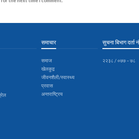
 for the next time I comment.
समाचार
सुचना बिभाग दर्ता नं
समाज
२२३८ / ०७७ – ७८
खेलकुद़़
जीवनशैली/स्वास्थ्य
प्रवास
अन्तराष्ट्रिय
्रेल