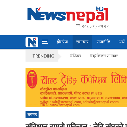
२०८३ श्रावण २२
होमपेज
समाचार
राजनीति
अर्थ
फिचर
ब्रेकिङ्ग समाचार
TRENDING
समाचार
संविधान हाम्रो पहिचान : नेवि संघको प