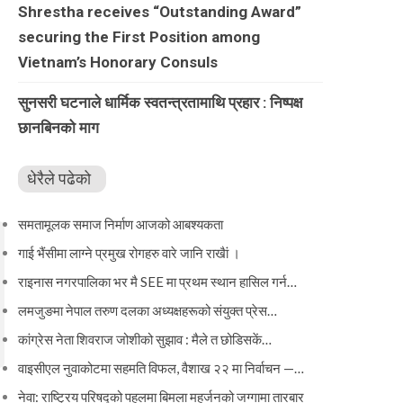
Shrestha receives “Outstanding Award”
securing the First Position among
Vietnam’s Honorary Consuls
सुनसरी घटनाले धार्मिक स्वतन्त्रतामाथि प्रहार : निष्पक्ष
छानबिनको माग
धेरैले पढेको
समतामूलक समाज निर्माण आजको आबश्यकता
गाई भैंसीमा लाग्ने प्रमुख रोगहरु वारे जानि राखैां ।
राइनास नगरपालिका भर मै SEE मा प्रथम स्थान हासिल गर्न…
लमजुङमा नेपाल तरुण दलका अध्यक्षहरूको संयुक्त प्रेस…
कांग्रेस नेता शिवराज जोशीको सुझाव : मैले त छोडिसकें…
वाइसीएल नुवाकोटमा सहमति विफल, वैशाख २२ मा निर्वाचन —…
नेवा: राष्ट्रिय परिषद्को पहलमा बिमला महर्जनको जग्गामा तारबार