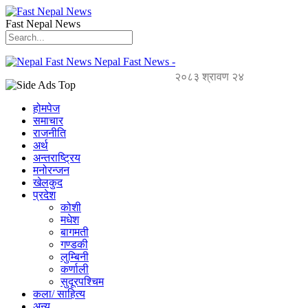
Fast Nepal News
Nepal Fast News -
२०८३ श्रावण २४
होमपेज
समाचार
राजनीति
अर्थ
अन्तराष्ट्रिय
मनोरन्जन
खेलकुद
प्रदेश
कोशी
मधेश
बागमती
गण्डकी
लुम्बिनी
कर्णाली
सुदूरपश्चिम
कला/ साहित्य
अन्य