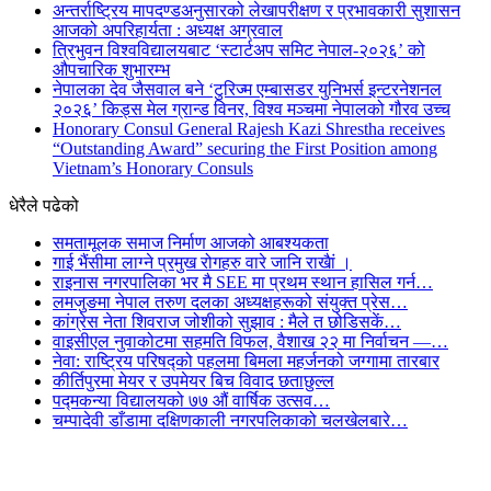
अन्तर्राष्ट्रिय मापदण्डअनुसारको लेखापरीक्षण र प्रभावकारी सुशासन
आजको अपरिहार्यता : अध्यक्ष अग्रवाल
त्रिभुवन विश्वविद्यालयबाट ‘स्टार्टअप समिट नेपाल-२०२६’ को
औपचारिक शुभारम्भ
नेपालका देव जैसवाल बने ‘टुरिज्म एम्बासडर युनिभर्स इन्टरनेशनल
२०२६’ किड्स मेल ग्रान्ड विनर, विश्व मञ्चमा नेपालको गौरव उच्च
Honorary Consul General Rajesh Kazi Shrestha receives
“Outstanding Award” securing the First Position among
Vietnam’s Honorary Consuls
धेरैले पढेको
समतामूलक समाज निर्माण आजको आबश्यकता
गाई भैंसीमा लाग्ने प्रमुख रोगहरु वारे जानि राखैां ।
राइनास नगरपालिका भर मै SEE मा प्रथम स्थान हासिल गर्न…
लमजुङमा नेपाल तरुण दलका अध्यक्षहरूको संयुक्त प्रेस…
कांग्रेस नेता शिवराज जोशीको सुझाव : मैले त छोडिसकें…
वाइसीएल नुवाकोटमा सहमति विफल, वैशाख २२ मा निर्वाचन —…
नेवा: राष्ट्रिय परिषद्को पहलमा बिमला महर्जनको जग्गामा तारबार
कीर्तिपुरमा मेयर र उपमेयर बिच विवाद छताछुल्ल
पद्मकन्या विद्यालयको ७७ औं ‌‌वार्षिक ‌उत्सव…
चम्पादेवी डाँडामा दक्षिणकाली नगरपलिकाको चलखेलबारे…