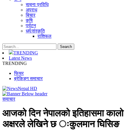
सूचना प्रविधि
अपराध
बिचार
कृषि
पर्यटन
धर्म/संस्कृति
राशिफल
TRENDING
Latest News
TRENDING
फिचर
ब्रेकिङ्ग समाचार
समाचार
आजको दिन नेपालको इतिहासमा कालो
अक्षरले लेखिने छ ःकुलमान घिसिङ