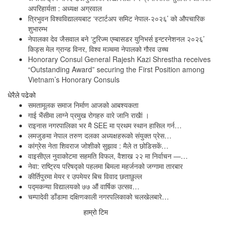
अपरिहार्यता : अध्यक्ष अग्रवाल
त्रिभुवन विश्वविद्यालयबाट ‘स्टार्टअप समिट नेपाल-२०२६’ को औपचारिक
शुभारम्भ
नेपालका देव जैसवाल बने ‘टुरिज्म एम्बासडर युनिभर्स इन्टरनेशनल २०२६’
किड्स मेल ग्रान्ड विनर, विश्व मञ्चमा नेपालको गौरव उच्च
Honorary Consul General Rajesh Kazi Shrestha receives
“Outstanding Award” securing the First Position among
Vietnam’s Honorary Consuls
धेरैले पढेको
समतामूलक समाज निर्माण आजको आबश्यकता
गाई भैंसीमा लाग्ने प्रमुख रोगहरु वारे जानि राखैां ।
राइनास नगरपालिका भर मै SEE मा प्रथम स्थान हासिल गर्न…
लमजुङमा नेपाल तरुण दलका अध्यक्षहरूको संयुक्त प्रेस…
कांग्रेस नेता शिवराज जोशीको सुझाव : मैले त छोडिसकें…
वाइसीएल नुवाकोटमा सहमति विफल, वैशाख २२ मा निर्वाचन —…
नेवा: राष्ट्रिय परिषद्को पहलमा बिमला महर्जनको जग्गामा तारबार
कीर्तिपुरमा मेयर र उपमेयर बिच विवाद छताछुल्ल
पद्मकन्या विद्यालयको ७७ औं ‌‌वार्षिक ‌उत्सव…
चम्पादेवी डाँडामा दक्षिणकाली नगरपलिकाको चलखेलबारे…
हाम्रो टिम