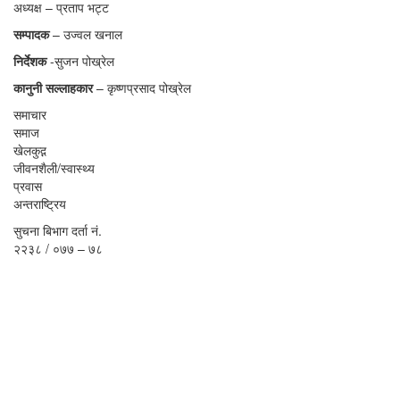
अध्यक्ष – प्रताप भट्ट
सम्पादक
– उज्वल खनाल
निर्देशक
-सुजन पोख्रेल
कानुनी
सल्लाहकार
– कृष्णप्रसाद पोख्रेल
समाचार
समाज
खेलकुद़़
जीवनशैली/स्वास्थ्य
प्रवास
अन्तराष्ट्रिय
सुचना बिभाग दर्ता नं.
२२३८ / ०७७ – ७८