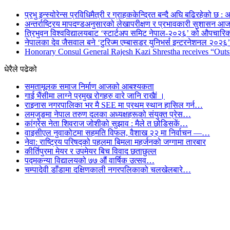
प्रभु इन्स्योरेन्स प्रविधिमैत्री र ग्राहककेन्द्रित बन्दै अघि बढिरहेको छ : अ
अन्तर्राष्ट्रिय मापदण्डअनुसारको लेखापरीक्षण र प्रभावकारी सुशासन आज
त्रिभुवन विश्वविद्यालयबाट ‘स्टार्टअप समिट नेपाल-२०२६’ को औपचारिक
नेपालका देव जैसवाल बने ‘टुरिज्म एम्बासडर युनिभर्स इन्टरनेशनल २०२६’ 
Honorary Consul General Rajesh Kazi Shrestha receives “Outs
धेरैले पढेको
समतामूलक समाज निर्माण आजको आबश्यकता
गाई भैंसीमा लाग्ने प्रमुख रोगहरु वारे जानि राखैां ।
राइनास नगरपालिका भर मै SEE मा प्रथम स्थान हासिल गर्न…
लमजुङमा नेपाल तरुण दलका अध्यक्षहरूको संयुक्त प्रेस…
कांग्रेस नेता शिवराज जोशीको सुझाव : मैले त छोडिसकें…
वाइसीएल नुवाकोटमा सहमति विफल, वैशाख २२ मा निर्वाचन —…
नेवा: राष्ट्रिय परिषद्को पहलमा बिमला महर्जनको जग्गामा तारबार
कीर्तिपुरमा मेयर र उपमेयर बिच विवाद छताछुल्ल
पद्मकन्या विद्यालयको ७७ औं ‌‌वार्षिक ‌उत्सव…
चम्पादेवी डाँडामा दक्षिणकाली नगरपलिकाको चलखेलबारे…