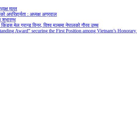
ध्यक्ष मल्ल
को अपरिहार्यता : अध्यक्ष अग्रवाल
 शुभारम्भ
किड्स मेल ग्रान्ड विनर, विश्व मञ्चमा नेपालको गौरव उच्च
tanding Award” securing the First Position among Vietnam’s Honorary