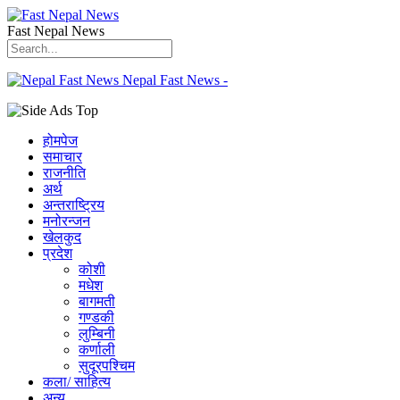
Fast Nepal News
Nepal Fast News -
होमपेज
समाचार
राजनीति
अर्थ
अन्तराष्ट्रिय
मनोरन्जन
खेलकुद
प्रदेश
कोशी
मधेश
बागमती
गण्डकी
लुम्बिनी
कर्णाली
सुदूरपश्चिम
कला/ साहित्य
अन्य