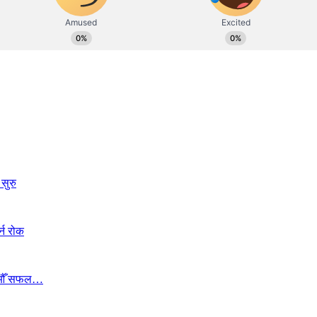
सुरु
्न रोक
ा १७औँ सफल…