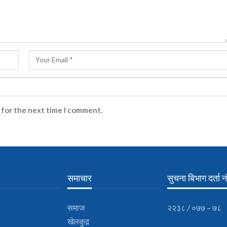
 for the next time I comment.
समाचार
सुचना बिभाग दर्ता नं
समाज
२२३८ / ०७७ – ७८
खेलकुद़़