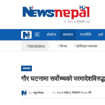
२०८३ श्रावण २३
होमपेज
समाचार
राजनीति
अर्थ
फिचर
ब्रेकिङ्ग समाचार
TRENDING
समाचार
गौर घटनामा सर्वोच्चको परमादेशविरुद्
On
२०८२ भाद्र ३, मंगलवार १०:०८ गते
By
न्यूज नेपाल