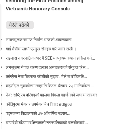
securing the First Position among
Vietnam’s Honorary Consuls
धेरैले पढेको
समतामूलक समाज निर्माण आजको आबश्यकता
गाई भैंसीमा लाग्ने प्रमुख रोगहरु वारे जानि राखैां ।
राइनास नगरपालिका भर मै SEE मा प्रथम स्थान हासिल गर्न…
लमजुङमा नेपाल तरुण दलका अध्यक्षहरूको संयुक्त प्रेस…
कांग्रेस नेता शिवराज जोशीको सुझाव : मैले त छोडिसकें…
वाइसीएल नुवाकोटमा सहमति विफल, वैशाख २२ मा निर्वाचन —…
नेवा: राष्ट्रिय परिषद्को पहलमा बिमला महर्जनको जग्गामा तारबार
कीर्तिपुरमा मेयर र उपमेयर बिच विवाद छताछुल्ल
पद्मकन्या विद्यालयको ७७ औं ‌‌वार्षिक ‌उत्सव…
चम्पादेवी डाँडामा दक्षिणकाली नगरपलिकाको चलखेलबारे…