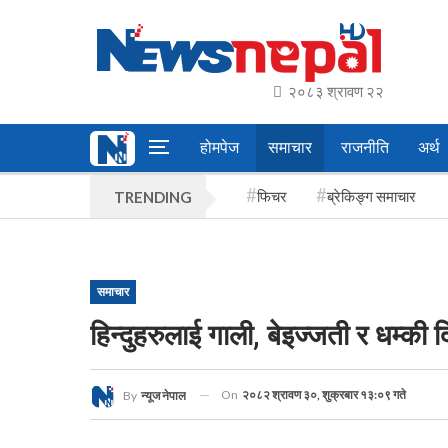
२०८३ श्रावण २२
होमपेज
समाचार
राजनीति
अर्थ
फिचर
ब्रेकिङ्ग समाचार
TRENDING
समाचार
हिन्दुहरुलाई गाली, बेइज्जती र धम्क
On
२०८२ श्रावण ३०, शुक्रबार १३:०९ गते
By
न्यूज नेपाल