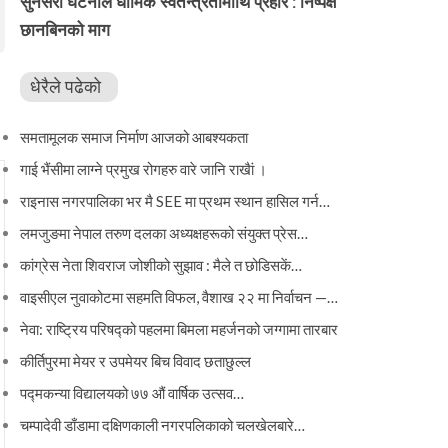
सुनसरी घटनाले धार्मिक स्वतन्त्रतामाथि प्रहार : निष्पक्ष
छानबिनको माग
धेरैले पढेको
समतामूलक समाज निर्माण आजको आबश्यकता
गाई भैंसीमा लाग्ने प्रमुख रोगहरु वारे जानि राखैां ।
राइनास नगरपालिका भर मै SEE मा प्रथम स्थान हासिल गर्न…
लमजुङमा नेपाल तरुण दलका अध्यक्षहरूको संयुक्त प्रेस…
कांग्रेस नेता शिवराज जोशीको सुझाव : मैले त छोडिसकें…
वाइसीएल नुवाकोटमा सहमति विफल, वैशाख २२ मा निर्वाचन —…
नेवा: राष्ट्रिय परिषद्को पहलमा बिमला महर्जनको जग्गामा तारबार
कीर्तिपुरमा मेयर र उपमेयर बिच विवाद छताछुल्ल
पद्मकन्या विद्यालयको ७७ औं ‌‌वार्षिक ‌उत्सव…
चम्पादेवी डाँडामा दक्षिणकाली नगरपलिकाको चलखेलबारे…