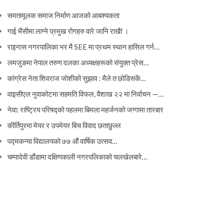
समतामूलक समाज निर्माण आजको आबश्यकता
गाई भैंसीमा लाग्ने प्रमुख रोगहरु वारे जानि राखैां ।
राइनास नगरपालिका भर मै SEE मा प्रथम स्थान हासिल गर्न…
लमजुङमा नेपाल तरुण दलका अध्यक्षहरूको संयुक्त प्रेस…
कांग्रेस नेता शिवराज जोशीको सुझाव : मैले त छोडिसकें…
वाइसीएल नुवाकोटमा सहमति विफल, वैशाख २२ मा निर्वाचन —…
नेवा: राष्ट्रिय परिषद्को पहलमा बिमला महर्जनको जग्गामा तारबार
कीर्तिपुरमा मेयर र उपमेयर बिच विवाद छताछुल्ल
पद्मकन्या विद्यालयको ७७ औं ‌‌वार्षिक ‌उत्सव…
चम्पादेवी डाँडामा दक्षिणकाली नगरपलिकाको चलखेलबारे…