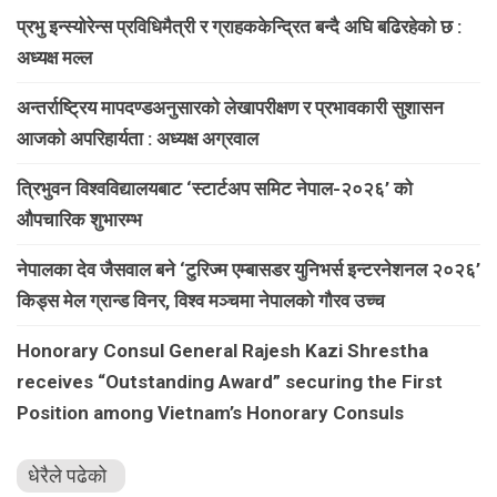
प्रभु इन्स्योरेन्स प्रविधिमैत्री र ग्राहककेन्द्रित बन्दै अघि बढिरहेको छ :
अध्यक्ष मल्ल
अन्तर्राष्ट्रिय मापदण्डअनुसारको लेखापरीक्षण र प्रभावकारी सुशासन
आजको अपरिहार्यता : अध्यक्ष अग्रवाल
त्रिभुवन विश्वविद्यालयबाट ‘स्टार्टअप समिट नेपाल-२०२६’ को
औपचारिक शुभारम्भ
नेपालका देव जैसवाल बने ‘टुरिज्म एम्बासडर युनिभर्स इन्टरनेशनल २०२६’
किड्स मेल ग्रान्ड विनर, विश्व मञ्चमा नेपालको गौरव उच्च
Honorary Consul General Rajesh Kazi Shrestha
receives “Outstanding Award” securing the First
Position among Vietnam’s Honorary Consuls
धेरैले पढेको