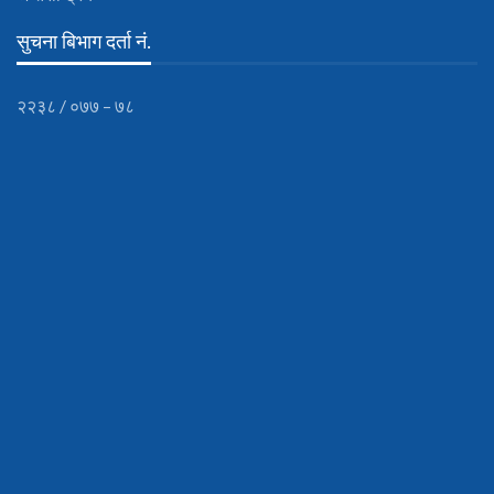
सुचना बिभाग दर्ता नं.
२२३८ / ०७७ – ७८