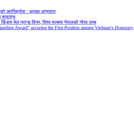
को अपरिहार्यता : अध्यक्ष अग्रवाल
 शुभारम्भ
किड्स मेल ग्रान्ड विनर, विश्व मञ्चमा नेपालको गौरव उच्च
tanding Award” securing the First Position among Vietnam’s Honorary