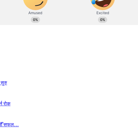
सुरु
्न रोक
ा १७औँ सफल…