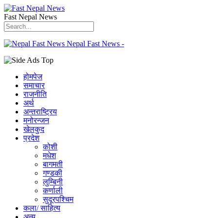
Fast Nepal News
Nepal Fast News -
होमपेज
समाचार
राजनीति
अर्थ
अन्तराष्ट्रिय
मनोरन्जन
खेलकुद
प्रदेश
कोशी
मधेश
बागमती
गण्डकी
लुम्बिनी
कर्णाली
सुदूरपश्चिम
कला/ साहित्य
अन्य