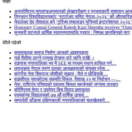
भर्खरै
अन्तर्राष्ट्रिय मापदण्डअनुसारको लेखापरीक्षण र प्रभावकारी सुशासन आज
त्रिभुवन विश्वविद्यालयबाट ‘स्टार्टअप समिट नेपाल-२०२६’ को औपचारिक
नेपालका देव जैसवाल बने ‘टुरिज्म एम्बासडर युनिभर्स इन्टरनेशनल २०२६’ 
Honorary Consul General Rajesh Kazi Shrestha receives “Outs
सुनसरी घटनाले धार्मिक स्वतन्त्रतामाथि प्रहार : निष्पक्ष छानबिनको माग
धेरैले पढेको
समतामूलक समाज निर्माण आजको आबश्यकता
गाई भैंसीमा लाग्ने प्रमुख रोगहरु वारे जानि राखैां ।
राइनास नगरपालिका भर मै SEE मा प्रथम स्थान हासिल गर्न…
लमजुङमा नेपाल तरुण दलका अध्यक्षहरूको संयुक्त प्रेस…
कांग्रेस नेता शिवराज जोशीको सुझाव : मैले त छोडिसकें…
वाइसीएल नुवाकोटमा सहमति विफल, वैशाख २२ मा निर्वाचन —…
नेवा: राष्ट्रिय परिषद्को पहलमा बिमला महर्जनको जग्गामा तारबार
कीर्तिपुरमा मेयर र उपमेयर बिच विवाद छताछुल्ल
पद्मकन्या विद्यालयको ७७ औं ‌‌वार्षिक ‌उत्सव…
चम्पादेवी डाँडामा दक्षिणकाली नगरपलिकाको चलखेलबारे…