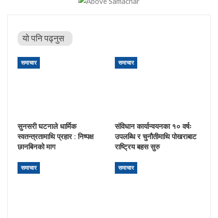
यो पनि पढ्नुस
समाचार
समाचार
सुनसरी घटनाले धार्मिक
संविधान कार्यान्वयनका १० वर्षः
स्वतन्त्रतामाथि प्रहार : निष्पक्ष
उपलब्धि र चुनौतीमाथि पोखराबाट
छानबिनको माग
राष्ट्रिय बहस सुरु
समाचार
समाचार