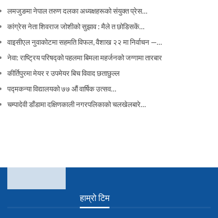
लमजुङमा नेपाल तरुण दलका अध्यक्षहरूको संयुक्त प्रेस…
कांग्रेस नेता शिवराज जोशीको सुझाव : मैले त छोडिसकें…
वाइसीएल नुवाकोटमा सहमति विफल, वैशाख २२ मा निर्वाचन —…
नेवा: राष्ट्रिय परिषद्को पहलमा बिमला महर्जनको जग्गामा तारबार
कीर्तिपुरमा मेयर र उपमेयर बिच विवाद छताछुल्ल
पद्मकन्या विद्यालयको ७७ औं ‌‌वार्षिक ‌उत्सव…
चम्पादेवी डाँडामा दक्षिणकाली नगरपलिकाको चलखेलबारे…
हाम्रो टिम