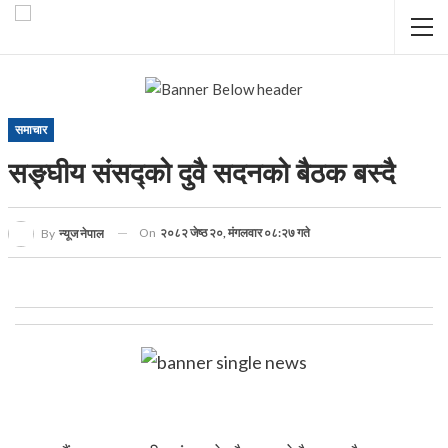
समाचार
सङ्घीय संसद्को दुवै सदनको बैठक बस्दै
On
२०८२ जेष्ठ २०, मंगलवार ०८:२७ गते
By
न्यूज नेपाल