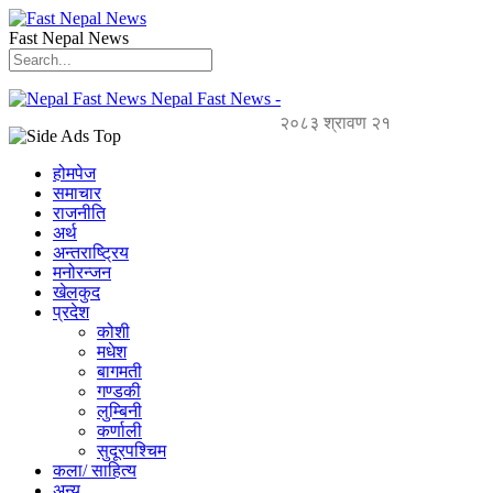
Fast Nepal News
Nepal Fast News -
२०८३ श्रावण २१
होमपेज
समाचार
राजनीति
अर्थ
अन्तराष्ट्रिय
मनोरन्जन
खेलकुद
प्रदेश
कोशी
मधेश
बागमती
गण्डकी
लुम्बिनी
कर्णाली
सुदूरपश्चिम
कला/ साहित्य
अन्य