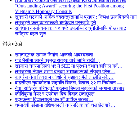
Honorary Consul General Rajesh Kazi Shrestha receives
“Outstanding Award” securing the First Position among
Vietnam’s Honorary Consuls
सुनसरी घटनाले धार्मिक स्वतन्त्रतामाथि प्रहार : निष्पक्ष छानबिनको माग
लमजुङ्गे कलाकारहरूकाे धमकेदार प्रस्तुति हुने
संविधान कार्यान्वयनका १० वर्षः उपलब्धि र चुनौतीमाथि पोखराबाट
राष्ट्रिय बहस सुरु
धेरैले पढेको
समतामूलक समाज निर्माण आजको आबश्यकता
गाई भैंसीमा लाग्ने प्रमुख रोगहरु वारे जानि राखैां ।
राइनास नगरपालिका भर मै SEE मा प्रथम स्थान हासिल गर्न…
लमजुङमा नेपाल तरुण दलका अध्यक्षहरूको संयुक्त प्रेस…
कांग्रेस नेता शिवराज जोशीको सुझाव : मैले त छोडिसकें…
वाइसीएल नुवाकोटमा सहमति विफल, वैशाख २२ मा निर्वाचन —…
नेवा: राष्ट्रिय परिषद्को पहलमा बिमला महर्जनको जग्गामा तारबार
कीर्तिपुरमा मेयर र उपमेयर बिच विवाद छताछुल्ल
पद्मकन्या विद्यालयको ७७ औं ‌‌वार्षिक ‌उत्सव…
चम्पादेवी डाँडामा दक्षिणकाली नगरपलिकाको चलखेलबारे…