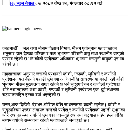
By
न्यूज नेपाल
On
२०८२ जेष्ठ २०, मंगलवार ०८:२२ गते
काठमाडौँ । जल तथा मौसम विज्ञान विभाग, मौसम पूर्वानुमान महाशाखाका
अनुसार हाल देशको पश्चिम र मध्य भूभागमा पश्चिमी वायु तथा स्थानीय वायुको
प्रभाव रहेको छ भने कोशी प्रदेशका अधिकांश भूभागमा मनसुनी वायुको प्रभाव
रहेको छ।
महाशाखाका अनुसार जसको प्रभावले कोशी, गण्डकी, लुम्बिनी र कर्णाली
प्रदेशलगायत देशको पहाडी भूभागमा आंशिकदेखि साधरणतया बदली रही बाँकी
भूभागमा मौसम मुख्यतया सफा रहेको छ भने सुदूरपश्चिम र कर्णाली प्रदेशका
थोरै स्थानहरूमा तथा कोशी, गण्डकी र लुम्बिनी प्रदेशका एक–दुई स्थानमा
चट्याङसहित हल्का वर्षा भइरहेको छ ।
यस्तै,आज दिउँसो देशभर आंशिक देखि साधरणतया बदली रहनेछ। कोशी र
सुदूरपश्चिम प्रदेश लगायत गण्डकी प्रदेश र कर्णाली प्रदेशको पहाडी भूभागका
थोरै स्थानहरूमा र बाँकी भूभागका एक–दुई स्थानमा चट्याङसहित हल्कादेखि
मध्यम वर्षाको सम्भावना रहेको महाशाखाले जनाएको छ।