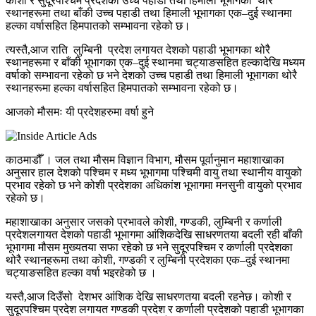
कोशी र सुदूरपश्चिम प्रदेशको उच्च पहाडी तथा हिमाली भूभागका थोरै
स्थानहरूमा तथा बाँकी उच्च पहाडी तथा हिमाली भूभागका एक–दुई स्थानमा
हल्का वर्षासहित हिमपातको सम्भावना रहेको छ।
त्यस्तै,आज राति लुम्बिनी प्रदेश लगायत देशको पहाडी भूभागका थोरै
स्थानहरूमा र बाँकी भूभागका एक–दुई स्थानमा चट्याङसहित हल्कादेखि मध्यम
वर्षाको सम्भावना रहेको छ भने देशको उच्च पहाडी तथा हिमाली भूभागका थोरै
स्थानहरूमा हल्का वर्षासहित हिमपातको सम्भावना रहेको छ।
आजको मौसमः यी प्रदेशहरुमा वर्षा हुने
काठमाडौँ । जल तथा मौसम विज्ञान विभाग, मौसम पूर्वानुमान महाशाखाका
अनुसार हाल देशको पश्चिम र मध्य भूभागमा पश्चिमी वायु तथा स्थानीय वायुको
प्रभाव रहेको छ भने कोशी प्रदेशका अधिकांश भूभागमा मनसुनी वायुको प्रभाव
रहेको छ।
महाशाखाका अनुसार जसको प्रभावले कोशी, गण्डकी, लुम्बिनी र कर्णाली
प्रदेशलगायत देशको पहाडी भूभागमा आंशिकदेखि साधरणतया बदली रही बाँकी
भूभागमा मौसम मुख्यतया सफा रहेको छ भने सुदूरपश्चिम र कर्णाली प्रदेशका
थोरै स्थानहरूमा तथा कोशी, गण्डकी र लुम्बिनी प्रदेशका एक–दुई स्थानमा
चट्याङसहित हल्का वर्षा भइरहेको छ ।
यस्तै,आज दिउँसो देशभर आंशिक देखि साधरणतया बदली रहनेछ। कोशी र
सुदूरपश्चिम प्रदेश लगायत गण्डकी प्रदेश र कर्णाली प्रदेशको पहाडी भूभागका