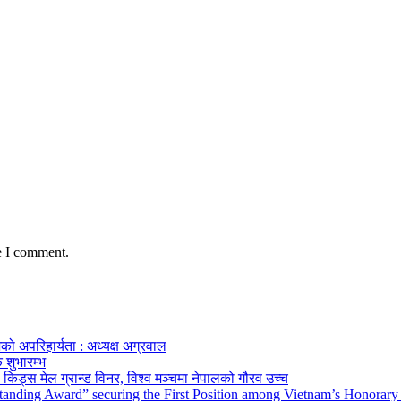
e I comment.
को अपरिहार्यता : अध्यक्ष अग्रवाल
 शुभारम्भ
किड्स मेल ग्रान्ड विनर, विश्व मञ्चमा नेपालको गौरव उच्च
tanding Award” securing the First Position among Vietnam’s Honorary