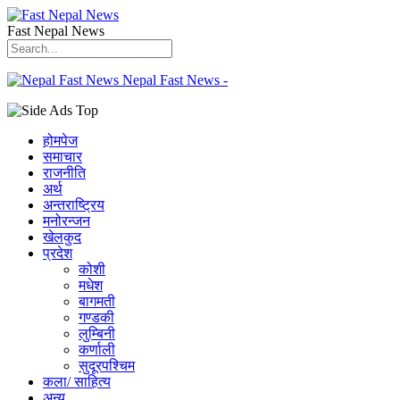
Fast Nepal News
Nepal Fast News -
होमपेज
समाचार
राजनीति
अर्थ
अन्तराष्ट्रिय
मनोरन्जन
खेलकुद
प्रदेश
कोशी
मधेश
बागमती
गण्डकी
लुम्बिनी
कर्णाली
सुदूरपश्चिम
कला/ साहित्य
अन्य