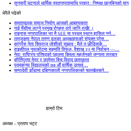
सुनसरी घटनाले धार्मिक स्वतन्त्रतामाथि प्रहार : निष्पक्ष छानबिनको माग
धेरैले पढेको
समतामूलक समाज निर्माण आजको आबश्यकता
गाई भैंसीमा लाग्ने प्रमुख रोगहरु वारे जानि राखैां ।
राइनास नगरपालिका भर मै SEE मा प्रथम स्थान हासिल गर्न…
लमजुङमा नेपाल तरुण दलका अध्यक्षहरूको संयुक्त प्रेस…
कांग्रेस नेता शिवराज जोशीको सुझाव : मैले त छोडिसकें…
वाइसीएल नुवाकोटमा सहमति विफल, वैशाख २२ मा निर्वाचन —…
नेवा: राष्ट्रिय परिषद्को पहलमा बिमला महर्जनको जग्गामा तारबार
कीर्तिपुरमा मेयर र उपमेयर बिच विवाद छताछुल्ल
पद्मकन्या विद्यालयको ७७ औं ‌‌वार्षिक ‌उत्सव…
चम्पादेवी डाँडामा दक्षिणकाली नगरपलिकाको चलखेलबारे…
हाम्रो टिम
अध्यक्ष – प्रताप भट्ट