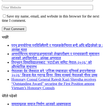
Save my name, email, and website in this browser for the next
time I comment.
भर्खरै
प्रभु इन्स्योरेन्स प्रविधिमैत्री र ग्राहककेन्द्रित बन्दै अघि बढिरहेको छ :
अध्यक्ष मल्ल
अन्तर्राष्ट्रिय मापदण्डअनुसारको लेखापरीक्षण र प्रभावकारी सुशासन
आजको अपरिहार्यता : अध्यक्ष अग्रवाल
त्रिभुवन विश्वविद्यालयबाट ‘स्टार्टअप समिट नेपाल-२०२६’ को
औपचारिक शुभारम्भ
नेपालका देव जैसवाल बने ‘टुरिज्म एम्बासडर युनिभर्स इन्टरनेशनल
२०२६’ किड्स मेल ग्रान्ड विनर, विश्व मञ्चमा नेपालको गौरव उच्च
Honorary Consul General Rajesh Kazi Shrestha receives
“Outstanding Award” securing the First Position among
Vietnam’s Honorary Consuls
धेरैले पढेको
समतामूलक समाज निर्माण आजको आबश्यकता