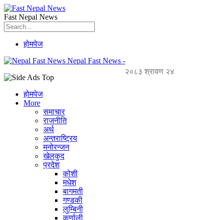
Fast Nepal News
होमपेज
Nepal Fast News -
२०८३ श्रावण २४
होमपेज
More
समाचार
राजनीति
अर्थ
अन्तराष्ट्रिय
मनोरन्जन
खेलकुद
प्रदेश
कोशी
मधेश
बागमती
गण्डकी
लुम्बिनी
कर्णाली