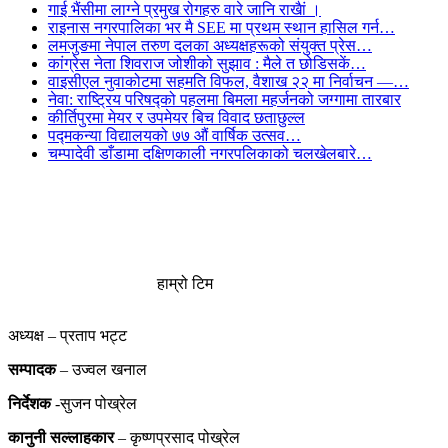
गाई भैंसीमा लाग्ने प्रमुख रोगहरु वारे जानि राखैां ।
राइनास नगरपालिका भर मै SEE मा प्रथम स्थान हासिल गर्न…
लमजुङमा नेपाल तरुण दलका अध्यक्षहरूको संयुक्त प्रेस…
कांग्रेस नेता शिवराज जोशीको सुझाव : मैले त छोडिसकें…
वाइसीएल नुवाकोटमा सहमति विफल, वैशाख २२ मा निर्वाचन —…
नेवा: राष्ट्रिय परिषद्को पहलमा बिमला महर्जनको जग्गामा तारबार
कीर्तिपुरमा मेयर र उपमेयर बिच विवाद छताछुल्ल
पद्मकन्या विद्यालयको ७७ औं ‌‌वार्षिक ‌उत्सव…
चम्पादेवी डाँडामा दक्षिणकाली नगरपलिकाको चलखेलबारे…
हाम्रो टिम
अध्यक्ष – प्रताप भट्ट
सम्पादक
– उज्वल खनाल
निर्देशक
-सुजन पोख्रेल
कानुनी
सल्लाहकार
– कृष्णप्रसाद पोख्रेल