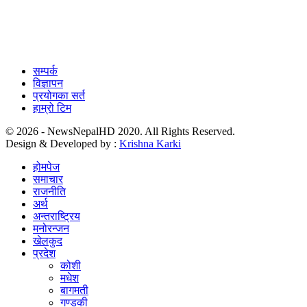
सम्पर्क
विज्ञापन
प्रयोगका सर्त
हाम्रो टिम
© 2026 - NewsNepalHD 2020. All Rights Reserved.
Design & Developed by :
Krishna Karki
होमपेज
समाचार
राजनीति
अर्थ
अन्तराष्ट्रिय
मनोरन्जन
खेलकुद
प्रदेश
कोशी
मधेश
बागमती
गण्डकी