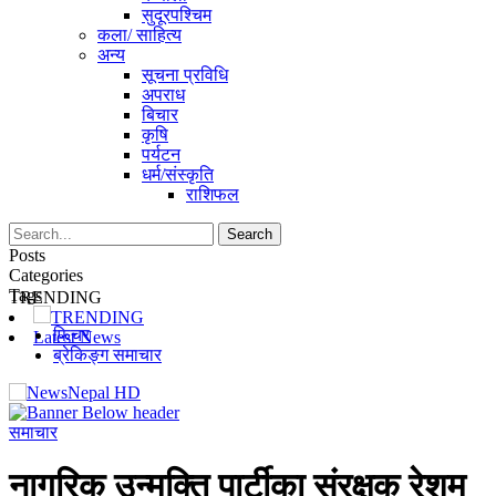
सुदूरपश्चिम
कला/ साहित्य
अन्य
सूचना प्रविधि
अपराध
बिचार
कृषि
पर्यटन
धर्म/संस्कृति
राशिफल
Posts
Categories
Tags
TRENDING
TRENDING
फिचर
Latest News
ब्रेकिङ्ग समाचार
समाचार
नागरिक उन्मुक्ति पार्टीका संरक्षक रेशम