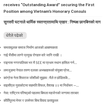
receives “Outstanding Award” securing the First
Position among Vietnam’s Honorary Consuls
सुनसरी घटनाले धार्मिक स्वतन्त्रतामाथि प्रहार : निष्पक्ष छानबिनको माग
धेरैले पढेको
समतामूलक समाज निर्माण आजको आबश्यकता
गाई भैंसीमा लाग्ने प्रमुख रोगहरु वारे जानि राखैां ।
राइनास नगरपालिका भर मै SEE मा प्रथम स्थान हासिल गर्न…
लमजुङमा नेपाल तरुण दलका अध्यक्षहरूको संयुक्त प्रेस…
कांग्रेस नेता शिवराज जोशीको सुझाव : मैले त छोडिसकें…
वाइसीएल नुवाकोटमा सहमति विफल, वैशाख २२ मा निर्वाचन —…
नेवा: राष्ट्रिय परिषद्को पहलमा बिमला महर्जनको जग्गामा तारबार
कीर्तिपुरमा मेयर र उपमेयर बिच विवाद छताछुल्ल