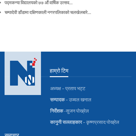
पद्मकन्या विद्यालयको ७७ औं ‌‌वार्षिक ‌उत्सव…
चम्पादेवी डाँडामा दक्षिणकाली नगरपलिकाको चलखेलबारे…
हाम्रो टिम
अध्यक्ष – प्रताप भट्ट
सम्पादक
– उज्वल खनाल
निर्देशक
-सुजन पोख्रेल
कानुनी
सल्लाहकार
– कृष्णप्रसाद पोख्रेल
समाचार