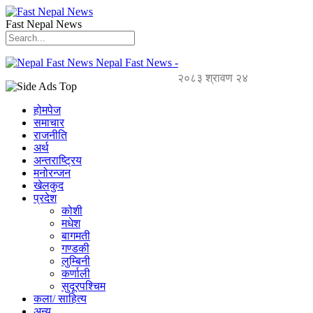
Fast Nepal News
Nepal Fast News -
२०८३ श्रावण २४
होमपेज
समाचार
राजनीति
अर्थ
अन्तराष्ट्रिय
मनोरन्जन
खेलकुद
प्रदेश
कोशी
मधेश
बागमती
गण्डकी
लुम्बिनी
कर्णाली
सुदूरपश्चिम
कला/ साहित्य
अन्य