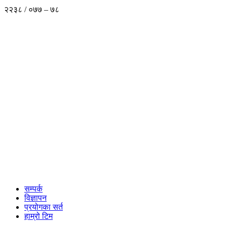
२२३८ / ०७७ – ७८
सम्पर्क
विज्ञापन
प्रयोगका सर्त
हाम्रो टिम