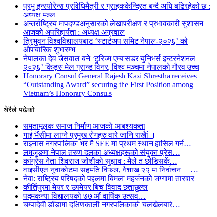
प्रभु इन्स्योरेन्स प्रविधिमैत्री र ग्राहककेन्द्रित बन्दै अघि बढिरहेको छ :
अध्यक्ष मल्ल
अन्तर्राष्ट्रिय मापदण्डअनुसारको लेखापरीक्षण र प्रभावकारी सुशासन
आजको अपरिहार्यता : अध्यक्ष अग्रवाल
त्रिभुवन विश्वविद्यालयबाट ‘स्टार्टअप समिट नेपाल-२०२६’ को
औपचारिक शुभारम्भ
नेपालका देव जैसवाल बने ‘टुरिज्म एम्बासडर युनिभर्स इन्टरनेशनल
२०२६’ किड्स मेल ग्रान्ड विनर, विश्व मञ्चमा नेपालको गौरव उच्च
Honorary Consul General Rajesh Kazi Shrestha receives
“Outstanding Award” securing the First Position among
Vietnam’s Honorary Consuls
धेरैले पढेको
समतामूलक समाज निर्माण आजको आबश्यकता
गाई भैंसीमा लाग्ने प्रमुख रोगहरु वारे जानि राखैां ।
राइनास नगरपालिका भर मै SEE मा प्रथम स्थान हासिल गर्न…
लमजुङमा नेपाल तरुण दलका अध्यक्षहरूको संयुक्त प्रेस…
कांग्रेस नेता शिवराज जोशीको सुझाव : मैले त छोडिसकें…
वाइसीएल नुवाकोटमा सहमति विफल, वैशाख २२ मा निर्वाचन —…
नेवा: राष्ट्रिय परिषद्को पहलमा बिमला महर्जनको जग्गामा तारबार
कीर्तिपुरमा मेयर र उपमेयर बिच विवाद छताछुल्ल
पद्मकन्या विद्यालयको ७७ औं ‌‌वार्षिक ‌उत्सव…
चम्पादेवी डाँडामा दक्षिणकाली नगरपलिकाको चलखेलबारे…