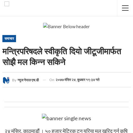
समाचार
मन्त्रिपरिषदले स्वीकृति दियाे जीटूजीमार्फत
सोझै मल किन्न सकिने
On
२०७७ मंसिर २४, बुधबार १९:३४ गते
By
न्युज नेपाल एच.डी
२४ मंसिर, काठमाडौं । ५० हजार मेट्रिक टन युरिया मल खरिद गर्न कृषि