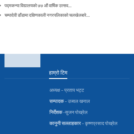
पद्मकन्या विद्यालयको ७७ औं ‌‌वार्षिक ‌उत्सव…
चम्पादेवी डाँडामा दक्षिणकाली नगरपलिकाको चलखेलबारे…
हाम्रो टिम
अध्यक्ष – प्रताप भट्ट
सम्पादक
– उज्वल खनाल
निर्देशक
-सुजन पोख्रेल
कानुनी
सल्लाहकार
– कृष्णप्रसाद पोख्रेल