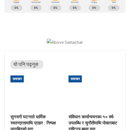
यो पनि पढ्नुस
समाचार
समाचार
सुनसरी घटनाले धार्मिक
संविधान कार्यान्वयनका १० वर्षः
स्वतन्त्रतामाथि प्रहार : निष्पक्ष
उपलब्धि र चुनौतीमाथि पोखराबाट
छानबिनको माग
राष्ट्रिय बहस सुरु