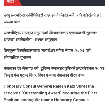
भर्खरै
प्रभु इन्स्योरेन्स प्रविधिमैत्री र ग्राहककेन्द्रित बन्दै अघि बढिरहेको छ :
अध्यक्ष मल्ल
अन्तर्राष्ट्रिय मापदण्डअनुसारको लेखापरीक्षण र प्रभावकारी सुशासन
आजको अपरिहार्यता : अध्यक्ष अग्रवाल
त्रिभुवन विश्वविद्यालयबाट ‘स्टार्टअप समिट नेपाल-२०२६’ को
औपचारिक शुभारम्भ
नेपालका देव जैसवाल बने ‘टुरिज्म एम्बासडर युनिभर्स इन्टरनेशनल २०२६’
किड्स मेल ग्रान्ड विनर, विश्व मञ्चमा नेपालको गौरव उच्च
Honorary Consul General Rajesh Kazi Shrestha
receives “Outstanding Award” securing the First
Position among Vietnam’s Honorary Consuls