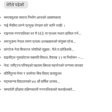
धेरैले पढेको
समतामूलक समाज निर्माण आजको आबश्यकता
गाई भैंसीमा लाग्ने प्रमुख रोगहरु वारे जानि राखैां ।
राइनास नगरपालिका भर मै SEE मा प्रथम स्थान हासिल गर्न…
लमजुङमा नेपाल तरुण दलका अध्यक्षहरूको संयुक्त प्रेस…
कांग्रेस नेता शिवराज जोशीको सुझाव : मैले त छोडिसकें…
वाइसीएल नुवाकोटमा सहमति विफल, वैशाख २२ मा निर्वाचन —…
नेवा: राष्ट्रिय परिषद्को पहलमा बिमला महर्जनको जग्गामा तारबार
कीर्तिपुरमा मेयर र उपमेयर बिच विवाद छताछुल्ल
पद्मकन्या विद्यालयको ७७ औं ‌‌वार्षिक ‌उत्सव…
चम्पादेवी डाँडामा दक्षिणकाली नगरपलिकाको चलखेलबारे…