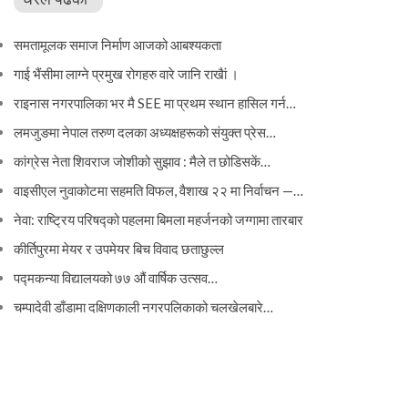
समतामूलक समाज निर्माण आजको आबश्यकता
गाई भैंसीमा लाग्ने प्रमुख रोगहरु वारे जानि राखैां ।
राइनास नगरपालिका भर मै SEE मा प्रथम स्थान हासिल गर्न…
लमजुङमा नेपाल तरुण दलका अध्यक्षहरूको संयुक्त प्रेस…
कांग्रेस नेता शिवराज जोशीको सुझाव : मैले त छोडिसकें…
वाइसीएल नुवाकोटमा सहमति विफल, वैशाख २२ मा निर्वाचन —…
नेवा: राष्ट्रिय परिषद्को पहलमा बिमला महर्जनको जग्गामा तारबार
कीर्तिपुरमा मेयर र उपमेयर बिच विवाद छताछुल्ल
पद्मकन्या विद्यालयको ७७ औं ‌‌वार्षिक ‌उत्सव…
चम्पादेवी डाँडामा दक्षिणकाली नगरपलिकाको चलखेलबारे…