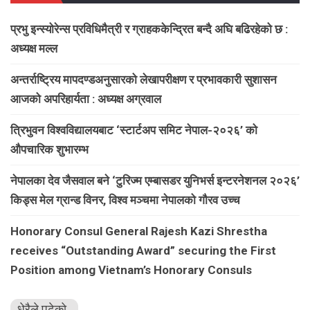
प्रभु इन्स्योरेन्स प्रविधिमैत्री र ग्राहककेन्द्रित बन्दै अघि बढिरहेको छ :
अध्यक्ष मल्ल
अन्तर्राष्ट्रिय मापदण्डअनुसारको लेखापरीक्षण र प्रभावकारी सुशासन
आजको अपरिहार्यता : अध्यक्ष अग्रवाल
त्रिभुवन विश्वविद्यालयबाट ‘स्टार्टअप समिट नेपाल-२०२६’ को
औपचारिक शुभारम्भ
नेपालका देव जैसवाल बने ‘टुरिज्म एम्बासडर युनिभर्स इन्टरनेशनल २०२६’
किड्स मेल ग्रान्ड विनर, विश्व मञ्चमा नेपालको गौरव उच्च
Honorary Consul General Rajesh Kazi Shrestha
receives “Outstanding Award” securing the First
Position among Vietnam’s Honorary Consuls
धेरैले पढेको