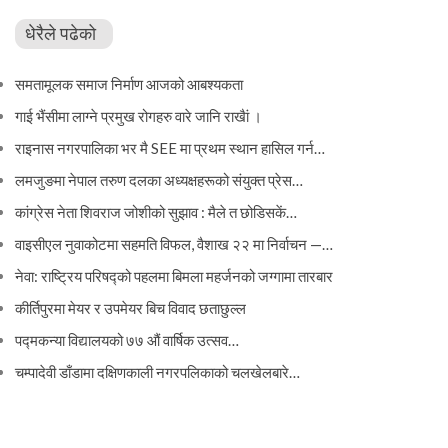
धेरैले पढेको
समतामूलक समाज निर्माण आजको आबश्यकता
गाई भैंसीमा लाग्ने प्रमुख रोगहरु वारे जानि राखैां ।
राइनास नगरपालिका भर मै SEE मा प्रथम स्थान हासिल गर्न…
लमजुङमा नेपाल तरुण दलका अध्यक्षहरूको संयुक्त प्रेस…
कांग्रेस नेता शिवराज जोशीको सुझाव : मैले त छोडिसकें…
वाइसीएल नुवाकोटमा सहमति विफल, वैशाख २२ मा निर्वाचन —…
नेवा: राष्ट्रिय परिषद्को पहलमा बिमला महर्जनको जग्गामा तारबार
कीर्तिपुरमा मेयर र उपमेयर बिच विवाद छताछुल्ल
पद्मकन्या विद्यालयको ७७ औं ‌‌वार्षिक ‌उत्सव…
चम्पादेवी डाँडामा दक्षिणकाली नगरपलिकाको चलखेलबारे…