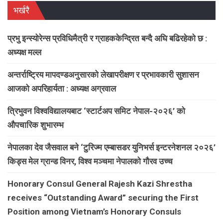
भर्खरै
प्रभु इन्स्योरेन्स प्रविधिमैत्री र ग्राहककेन्द्रित बन्दै अघि बढिरहेको छ :
अध्यक्ष मल्ल
अन्तर्राष्ट्रिय मापदण्डअनुसारको लेखापरीक्षण र प्रभावकारी सुशासन
आजको अपरिहार्यता : अध्यक्ष अग्रवाल
त्रिभुवन विश्वविद्यालयबाट ‘स्टार्टअप समिट नेपाल-२०२६’ को
औपचारिक शुभारम्भ
नेपालका देव जैसवाल बने ‘टुरिज्म एम्बासडर युनिभर्स इन्टरनेशनल २०२६’
किड्स मेल ग्रान्ड विनर, विश्व मञ्चमा नेपालको गौरव उच्च
Honorary Consul General Rajesh Kazi Shrestha
receives “Outstanding Award” securing the First
Position among Vietnam’s Honorary Consuls