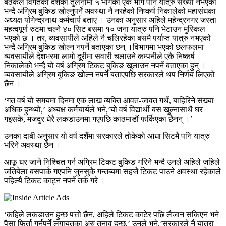
बैठकले विगतको दशैंको तुलनामा ५ भागको एक भाग पनि यात्रु संख्या नभएको
भन्दै अग्रिम बुकिङ खोल्नुपर्ने अवस्था नै नरहेको निष्कर्ष निकालेको महासंघका
अध्यक्ष योगेन्द्रनाथ कर्मचार्य बताए । उनका अनुसार अहिले महेन्द्रनगर जस्ता
महत्वपूर्ण रुटमा चल्ने ४० सिट बसमा १० जना यात्रु पनि भेटाउन मुस्किल
भएको छ । तर, व्यवसायीले अहिले नै चलिरहेका बसमै पर्याप्त यात्रु नभएको
भन्दै अग्रिम बुकिङ खोल्न नपर्ने बताएका छन् ।विभागमा भएको छलफलमा
व्यवसायीले देशभरमा लामो दूरीमा सवारी चलाउने कम्पनीले एकै निष्कर्ष
निकालेको भन्दै यो वर्ष अग्रिम टिकट बुकिङ खुलाउन नपर्ने बताएका हुन् ।
व्यवसायीले अग्रिम बुकिङ खोल्न नपर्ने बताएपछि सरकारले थप निर्णय लिएको
छैन ।
‘गत वर्ष यो समयमा दिनमा एक लाख व्यक्ति आवत-जावत गर्थे, बाहिरिने संख्या
अधिक हुन्थ्यो,’ अध्यक्ष कर्मचार्यले भने,’यो वर्ष विद्यार्थी बस खुल्नासाथै घर
गइसके, मजदुर धेरै लकडाउनमा गएपछि काठमाडौं फर्किएका छैनन् ।’
उनका दाबी अनुसार यो वर्ष दशैंमा सरकारले तोकेको आधा सिटमै पनि यात्रु
भरिने अवस्था छैन ।
आफू घर जाने निश्चित गर्न अग्रिम टिकट बुकिङ गरिने भन्दै उनले अहिले जहिले
जतिबेला बसपार्क गएपनि जुनसुकै गन्तब्यमा सहजै टिकट पाउने अवस्था रहेकाले
पहिल्यै टिकट काट्न नपर्ने तर्क गरे ।
‘कहिले लकडाउन हुन्छ पत्तो छैन, अहिले टिकट काटेर पछि लैजान सकिएन भने
पैसा फिर्ता गर्नुपर्ने लगायतका अरु तनाव हुन्छ,’ उनले भने,’सरकारले नै यात्रा