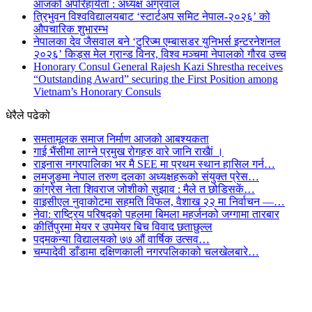
आजको अपरिहार्यता : अध्यक्ष अग्रवाल
त्रिभुवन विश्वविद्यालयबाट ‘स्टार्टअप समिट नेपाल-२०२६’ को
औपचारिक शुभारम्भ
नेपालका देव जैसवाल बने ‘टुरिज्म एम्बासडर युनिभर्स इन्टरनेशनल
२०२६’ किड्स मेल ग्रान्ड विनर, विश्व मञ्चमा नेपालको गौरव उच्च
Honorary Consul General Rajesh Kazi Shrestha receives
“Outstanding Award” securing the First Position among
Vietnam’s Honorary Consuls
धेरैले पढेको
समतामूलक समाज निर्माण आजको आबश्यकता
गाई भैंसीमा लाग्ने प्रमुख रोगहरु वारे जानि राखैां ।
राइनास नगरपालिका भर मै SEE मा प्रथम स्थान हासिल गर्न…
लमजुङमा नेपाल तरुण दलका अध्यक्षहरूको संयुक्त प्रेस…
कांग्रेस नेता शिवराज जोशीको सुझाव : मैले त छोडिसकें…
वाइसीएल नुवाकोटमा सहमति विफल, वैशाख २२ मा निर्वाचन —…
नेवा: राष्ट्रिय परिषद्को पहलमा बिमला महर्जनको जग्गामा तारबार
कीर्तिपुरमा मेयर र उपमेयर बिच विवाद छताछुल्ल
पद्मकन्या विद्यालयको ७७ औं ‌‌वार्षिक ‌उत्सव…
चम्पादेवी डाँडामा दक्षिणकाली नगरपलिकाको चलखेलबारे…