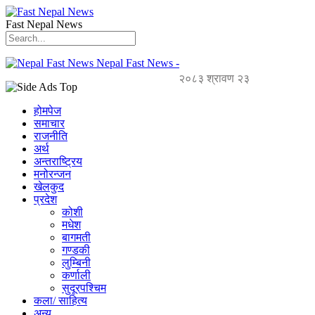
Fast Nepal News
Nepal Fast News -
२०८३ श्रावण २३
होमपेज
समाचार
राजनीति
अर्थ
अन्तराष्ट्रिय
मनोरन्जन
खेलकुद
प्रदेश
कोशी
मधेश
बागमती
गण्डकी
लुम्बिनी
कर्णाली
सुदूरपश्चिम
कला/ साहित्य
अन्य