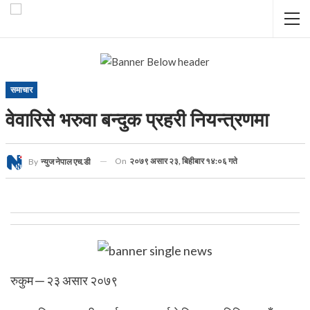
समाचार
वेवारिसे भरुवा बन्दुक प्रहरी नियन्त्रणमा
On
२०७९ असार २३, बिहीबार १४:०६ गते
By
न्युज नेपाल एच.डी
रुकुम ─ २३ असार २०७९