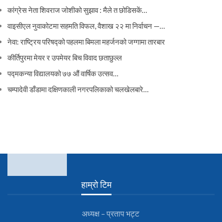
कांग्रेस नेता शिवराज जोशीको सुझाव : मैले त छोडिसकें…
वाइसीएल नुवाकोटमा सहमति विफल, वैशाख २२ मा निर्वाचन —…
नेवा: राष्ट्रिय परिषद्को पहलमा बिमला महर्जनको जग्गामा तारबार
कीर्तिपुरमा मेयर र उपमेयर बिच विवाद छताछुल्ल
पद्मकन्या विद्यालयको ७७ औं ‌‌वार्षिक ‌उत्सव…
चम्पादेवी डाँडामा दक्षिणकाली नगरपलिकाको चलखेलबारे…
हाम्रो टिम
अध्यक्ष – प्रताप भट्ट