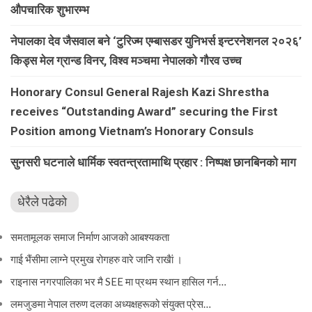
औपचारिक शुभारम्भ
नेपालका देव जैसवाल बने ‘टुरिज्म एम्बासडर युनिभर्स इन्टरनेशनल २०२६’
किड्स मेल ग्रान्ड विनर, विश्व मञ्चमा नेपालको गौरव उच्च
Honorary Consul General Rajesh Kazi Shrestha
receives “Outstanding Award” securing the First
Position among Vietnam’s Honorary Consuls
सुनसरी घटनाले धार्मिक स्वतन्त्रतामाथि प्रहार : निष्पक्ष छानबिनको माग
धेरैले पढेको
समतामूलक समाज निर्माण आजको आबश्यकता
गाई भैंसीमा लाग्ने प्रमुख रोगहरु वारे जानि राखैां ।
राइनास नगरपालिका भर मै SEE मा प्रथम स्थान हासिल गर्न…
लमजुङमा नेपाल तरुण दलका अध्यक्षहरूको संयुक्त प्रेस…