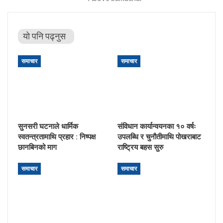
यो पनि पढ्नुस
समाचार
समाचार
सुनसरी घटनाले धार्मिक
संविधान कार्यान्वयनका १० वर्षः
स्वतन्त्रतामाथि प्रहार : निष्पक्ष
उपलब्धि र चुनौतीमाथि पोखराबाट
छानबिनको माग
राष्ट्रिय बहस सुरु
समाचार
समाचार