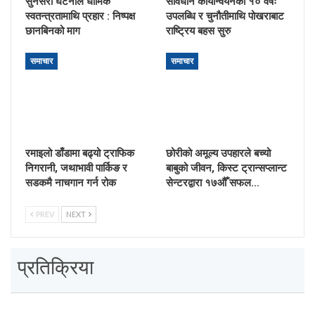
सुनसरी घटनाले धार्मिक
संविधान कार्यान्वयनका १० वर्षः
स्वतन्त्रतामाथि प्रहार : निष्पक्ष
उपलब्धि र चुनौतीमाथि पोखराबाट
छानबिनको माग
राष्ट्रिय बहस सुरु
समाचार
समाचार
रमाइलो डाँडामा बढ्यो ट्राफिक
छोरीको अमूल्य उपहारले बच्यो
निगरानी, जथाभावी पार्किङ र
बाबुको जीवन, किस्ट ट्रान्सप्लान्ट
सडकमै नाचगान गर्न रोक
सेन्टरद्वारा १७औँ सफल…
PREV
NEXT
प्रतिक्रिया