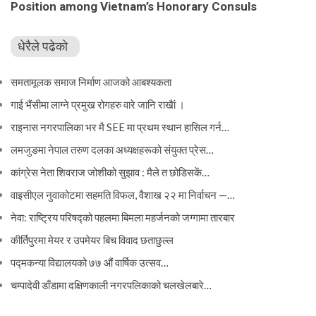
Position among Vietnam’s Honorary Consuls
धेरैले पढेको
समतामूलक समाज निर्माण आजको आबश्यकता
गाई भैंसीमा लाग्ने प्रमुख रोगहरु वारे जानि राखैां ।
राइनास नगरपालिका भर मै SEE मा प्रथम स्थान हासिल गर्न…
लमजुङमा नेपाल तरुण दलका अध्यक्षहरूको संयुक्त प्रेस…
कांग्रेस नेता शिवराज जोशीको सुझाव : मैले त छोडिसकें…
वाइसीएल नुवाकोटमा सहमति विफल, वैशाख २२ मा निर्वाचन —…
नेवा: राष्ट्रिय परिषद्को पहलमा बिमला महर्जनको जग्गामा तारबार
कीर्तिपुरमा मेयर र उपमेयर बिच विवाद छताछुल्ल
पद्मकन्या विद्यालयको ७७ औं ‌‌वार्षिक ‌उत्सव…
चम्पादेवी डाँडामा दक्षिणकाली नगरपलिकाको चलखेलबारे…