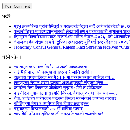
भर्खरै
प्रभु इन्स्योरेन्स प्रविधिमैत्री र ग्राहककेन्द्रित बन्दै अघि बढिरहेको छ : अ
अन्तर्राष्ट्रिय मापदण्डअनुसारको लेखापरीक्षण र प्रभावकारी सुशासन आज
त्रिभुवन विश्वविद्यालयबाट ‘स्टार्टअप समिट नेपाल-२०२६’ को औपचारिक
नेपालका देव जैसवाल बने ‘टुरिज्म एम्बासडर युनिभर्स इन्टरनेशनल २०२६’ 
Honorary Consul General Rajesh Kazi Shrestha receives “Outs
धेरैले पढेको
समतामूलक समाज निर्माण आजको आबश्यकता
गाई भैंसीमा लाग्ने प्रमुख रोगहरु वारे जानि राखैां ।
राइनास नगरपालिका भर मै SEE मा प्रथम स्थान हासिल गर्न…
लमजुङमा नेपाल तरुण दलका अध्यक्षहरूको संयुक्त प्रेस…
कांग्रेस नेता शिवराज जोशीको सुझाव : मैले त छोडिसकें…
वाइसीएल नुवाकोटमा सहमति विफल, वैशाख २२ मा निर्वाचन —…
नेवा: राष्ट्रिय परिषद्को पहलमा बिमला महर्जनको जग्गामा तारबार
कीर्तिपुरमा मेयर र उपमेयर बिच विवाद छताछुल्ल
पद्मकन्या विद्यालयको ७७ औं ‌‌वार्षिक ‌उत्सव…
चम्पादेवी डाँडामा दक्षिणकाली नगरपलिकाको चलखेलबारे…