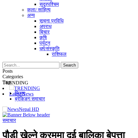
सुदूरपश्चिम
कला/ साहित्य
अन्य
सूचना प्रविधि
अपराध
बिचार
कृषि
पर्यटन
धर्म/संस्कृति
राशिफल
Posts
Categories
Tags
TRENDING
TRENDING
फिचर
Latest News
ब्रेकिङ्ग समाचार
समाचार
पौडी खेल्ने क्रममा दुई बालिका बेपत्ता