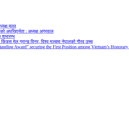
ध्यक्ष मल्ल
को अपरिहार्यता : अध्यक्ष अग्रवाल
 शुभारम्भ
किड्स मेल ग्रान्ड विनर, विश्व मञ्चमा नेपालको गौरव उच्च
tanding Award” securing the First Position among Vietnam’s Honorary