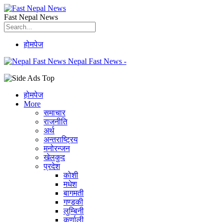
Fast Nepal News
होमपेज
Nepal Fast News -
होमपेज
More
समाचार
राजनीति
अर्थ
अन्तराष्ट्रिय
मनोरन्जन
खेलकुद
प्रदेश
कोशी
मधेश
बागमती
गण्डकी
लुम्बिनी
कर्णाली