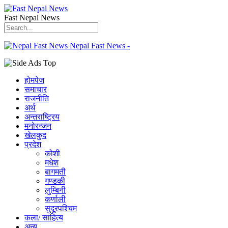
Fast Nepal News
Nepal Fast News -
होमपेज
समाचार
राजनीति
अर्थ
अन्तराष्ट्रिय
मनोरन्जन
खेलकुद
प्रदेश
कोशी
मधेश
बागमती
गण्डकी
लुम्बिनी
कर्णाली
सुदूरपश्चिम
कला/ साहित्य
अन्य