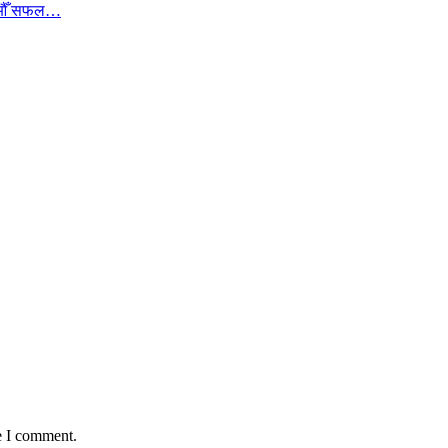
ा १७औँ सफल…
e I comment.