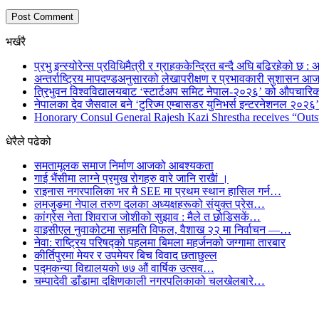
भर्खरै
प्रभु इन्स्योरेन्स प्रविधिमैत्री र ग्राहककेन्द्रित बन्दै अघि बढिरहेको छ : अ
अन्तर्राष्ट्रिय मापदण्डअनुसारको लेखापरीक्षण र प्रभावकारी सुशासन आज
त्रिभुवन विश्वविद्यालयबाट ‘स्टार्टअप समिट नेपाल-२०२६’ को औपचारिक
नेपालका देव जैसवाल बने ‘टुरिज्म एम्बासडर युनिभर्स इन्टरनेशनल २०२६’ 
Honorary Consul General Rajesh Kazi Shrestha receives “Outs
धेरैले पढेको
समतामूलक समाज निर्माण आजको आबश्यकता
गाई भैंसीमा लाग्ने प्रमुख रोगहरु वारे जानि राखैां ।
राइनास नगरपालिका भर मै SEE मा प्रथम स्थान हासिल गर्न…
लमजुङमा नेपाल तरुण दलका अध्यक्षहरूको संयुक्त प्रेस…
कांग्रेस नेता शिवराज जोशीको सुझाव : मैले त छोडिसकें…
वाइसीएल नुवाकोटमा सहमति विफल, वैशाख २२ मा निर्वाचन —…
नेवा: राष्ट्रिय परिषद्को पहलमा बिमला महर्जनको जग्गामा तारबार
कीर्तिपुरमा मेयर र उपमेयर बिच विवाद छताछुल्ल
पद्मकन्या विद्यालयको ७७ औं ‌‌वार्षिक ‌उत्सव…
चम्पादेवी डाँडामा दक्षिणकाली नगरपलिकाको चलखेलबारे…