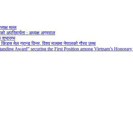
ध्यक्ष मल्ल
को अपरिहार्यता : अध्यक्ष अग्रवाल
 शुभारम्भ
किड्स मेल ग्रान्ड विनर, विश्व मञ्चमा नेपालको गौरव उच्च
tanding Award” securing the First Position among Vietnam’s Honorary