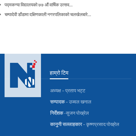
पद्मकन्या विद्यालयको ७७ औं ‌‌वार्षिक ‌उत्सव…
चम्पादेवी डाँडामा दक्षिणकाली नगरपलिकाको चलखेलबारे…
हाम्रो टिम
अध्यक्ष – प्रताप भट्ट
सम्पादक
– उज्वल खनाल
निर्देशक
-सुजन पोख्रेल
कानुनी
सल्लाहकार
– कृष्णप्रसाद पोख्रेल