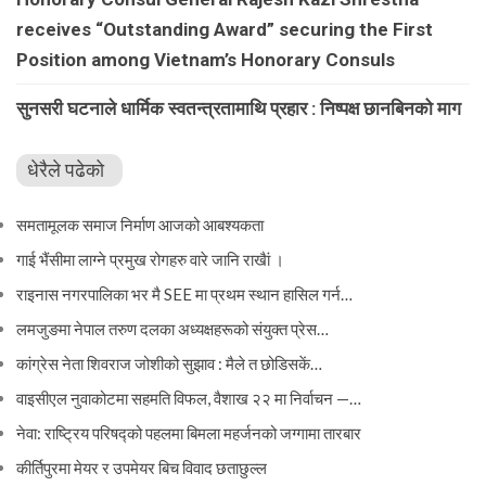
receives “Outstanding Award” securing the First
Position among Vietnam’s Honorary Consuls
सुनसरी घटनाले धार्मिक स्वतन्त्रतामाथि प्रहार : निष्पक्ष छानबिनको माग
धेरैले पढेको
समतामूलक समाज निर्माण आजको आबश्यकता
गाई भैंसीमा लाग्ने प्रमुख रोगहरु वारे जानि राखैां ।
राइनास नगरपालिका भर मै SEE मा प्रथम स्थान हासिल गर्न…
लमजुङमा नेपाल तरुण दलका अध्यक्षहरूको संयुक्त प्रेस…
कांग्रेस नेता शिवराज जोशीको सुझाव : मैले त छोडिसकें…
वाइसीएल नुवाकोटमा सहमति विफल, वैशाख २२ मा निर्वाचन —…
नेवा: राष्ट्रिय परिषद्को पहलमा बिमला महर्जनको जग्गामा तारबार
कीर्तिपुरमा मेयर र उपमेयर बिच विवाद छताछुल्ल