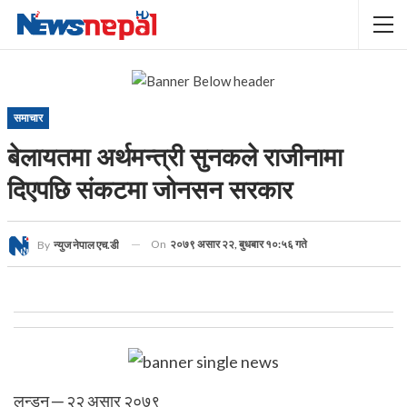
समाचार
बेलायतमा अर्थमन्त्री सुनकले राजीनामा
दिएपछि संकटमा जोनसन सरकार
On
२०७९ असार २२, बुधबार १०:५६ गते
By
न्युज नेपाल एच.डी
लन्डन ─ २२ असार २०७९