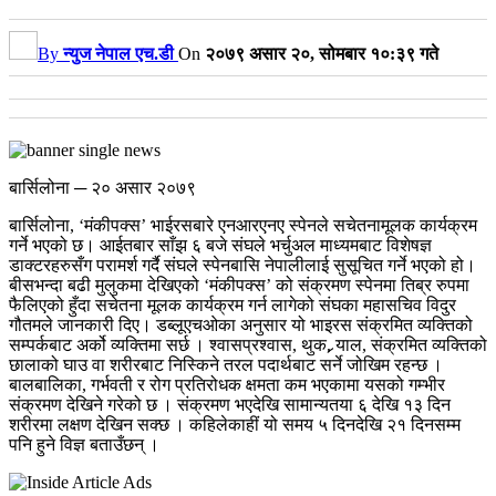
By
न्युज नेपाल एच.डी
On
२०७९ असार २०, सोमबार १०:३९ गते
बार्सिलोना ─ २० असार २०७९
बार्सिलोना, ‘मंकीपक्स’ भाईरसबारे एनआरएनए स्पेनले सचेतनामूलक कार्यक्रम
गर्ने भएको छ। आईतबार साँझ ६ बजे संघले भर्चुअल माध्यमबाट विशेषज्ञ
डाक्टरहरुसँग परामर्श गर्दै संघले स्पेनबासि नेपालीलाई सुसूचित गर्ने भएको हो।
बीसभन्दा बढी मुलुकमा देखिएको ‘मंकीपक्स’ को संक्रमण स्पेनमा तिब्र रुपमा
फैलिएको हुँदा सचेतना मूलक कार्यक्रम गर्न लागेको संघका महासचिव विदुर
गौतमले जानकारी दिए। डब्लूएचओका अनुसार यो भाइरस संक्रमित व्यक्तिको
सम्पर्कबाट अर्को व्यक्तिमा सर्छ । श्वासप्रश्वास, थुक, र्‍याल, संक्रमित व्यक्तिको
छालाको घाउ वा शरीरबाट निस्किने तरल पदार्थबाट सर्ने जोखिम रहन्छ ।
बालबालिका, गर्भवती र रोग प्रतिरोधक क्षमता कम भएकामा यसको गम्भीर
संक्रमण देखिने गरेको छ । संक्रमण भएदेखि सामान्यतया ६ देखि १३ दिन
शरीरमा लक्षण देखिन सक्छ । कहिलेकाहीं यो समय ५ दिनदेखि २१ दिनसम्म
पनि हुने विज्ञ बताउँछन् ।