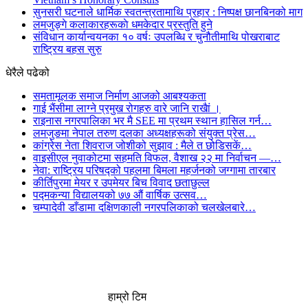
सुनसरी घटनाले धार्मिक स्वतन्त्रतामाथि प्रहार : निष्पक्ष छानबिनको माग
लमजुङ्गे कलाकारहरूकाे धमकेदार प्रस्तुति हुने
संविधान कार्यान्वयनका १० वर्षः उपलब्धि र चुनौतीमाथि पोखराबाट
राष्ट्रिय बहस सुरु
धेरैले पढेको
समतामूलक समाज निर्माण आजको आबश्यकता
गाई भैंसीमा लाग्ने प्रमुख रोगहरु वारे जानि राखैां ।
राइनास नगरपालिका भर मै SEE मा प्रथम स्थान हासिल गर्न…
लमजुङमा नेपाल तरुण दलका अध्यक्षहरूको संयुक्त प्रेस…
कांग्रेस नेता शिवराज जोशीको सुझाव : मैले त छोडिसकें…
वाइसीएल नुवाकोटमा सहमति विफल, वैशाख २२ मा निर्वाचन —…
नेवा: राष्ट्रिय परिषद्को पहलमा बिमला महर्जनको जग्गामा तारबार
कीर्तिपुरमा मेयर र उपमेयर बिच विवाद छताछुल्ल
पद्मकन्या विद्यालयको ७७ औं ‌‌वार्षिक ‌उत्सव…
चम्पादेवी डाँडामा दक्षिणकाली नगरपलिकाको चलखेलबारे…
हाम्रो टिम