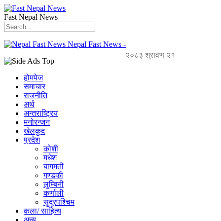
Fast Nepal News
Nepal Fast News -
२०८३ श्रावण २१
होमपेज
समाचार
राजनीति
अर्थ
अन्तराष्ट्रिय
मनोरन्जन
खेलकुद
प्रदेश
कोशी
मधेश
बागमती
गण्डकी
लुम्बिनी
कर्णाली
सुदूरपश्चिम
कला/ साहित्य
अन्य