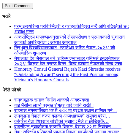
भर्खरै
प्रभु इन्स्योरेन्स प्रविधिमैत्री र ग्राहककेन्द्रित बन्दै अघि बढिरहेको छ :
अध्यक्ष मल्ल
अन्तर्राष्ट्रिय मापदण्डअनुसारको लेखापरीक्षण र प्रभावकारी सुशासन
आजको अपरिहार्यता : अध्यक्ष अग्रवाल
त्रिभुवन विश्वविद्यालयबाट ‘स्टार्टअप समिट नेपाल-२०२६’ को
औपचारिक शुभारम्भ
नेपालका देव जैसवाल बने ‘टुरिज्म एम्बासडर युनिभर्स इन्टरनेशनल
२०२६’ किड्स मेल ग्रान्ड विनर, विश्व मञ्चमा नेपालको गौरव उच्च
Honorary Consul General Rajesh Kazi Shrestha receives
“Outstanding Award” securing the First Position among
Vietnam’s Honorary Consuls
धेरैले पढेको
समतामूलक समाज निर्माण आजको आबश्यकता
गाई भैंसीमा लाग्ने प्रमुख रोगहरु वारे जानि राखैां ।
राइनास नगरपालिका भर मै SEE मा प्रथम स्थान हासिल गर्न…
लमजुङमा नेपाल तरुण दलका अध्यक्षहरूको संयुक्त प्रेस…
कांग्रेस नेता शिवराज जोशीको सुझाव : मैले त छोडिसकें…
वाइसीएल नुवाकोटमा सहमति विफल, वैशाख २२ मा निर्वाचन —…
नेवा: राष्ट्रिय परिषद्को पहलमा बिमला महर्जनको जग्गामा तारबार