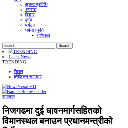
सूचना प्रविधि
अपराध
बिचार
कृषि
पर्यटन
धर्म/संस्कृति
राशिफल
TRENDING
Latest News
TRENDING
फिचर
ब्रेकिङ्ग समाचार
समाचार
निजगढमा दुई धावनमार्गसहितको
विमानस्थल बनाउन प्रधानमन्त्रीको