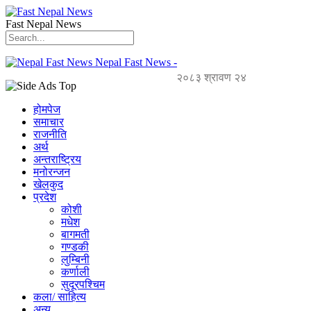
Fast Nepal News
Nepal Fast News -
२०८३ श्रावण २४
होमपेज
समाचार
राजनीति
अर्थ
अन्तराष्ट्रिय
मनोरन्जन
खेलकुद
प्रदेश
कोशी
मधेश
बागमती
गण्डकी
लुम्बिनी
कर्णाली
सुदूरपश्चिम
कला/ साहित्य
अन्य