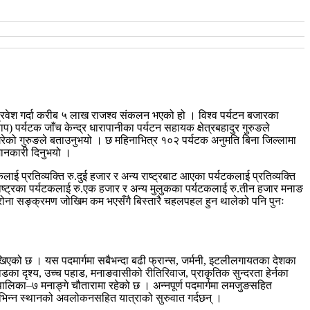
वेश गर्दा करीब ५ लाख राजश्व संकलन भएको हो । विश्व पर्यटन बजारका
ाप) पर्यटक जाँच केन्द्र धारापानीका पर्यटन सहायक क्षेत्रबहादुर गुरुङले
गरेको गुरुङले बताउनुभयो । छ महिनाभित्र १०२ पर्यटक अनुमति बिना जिल्लामा
जानकारी दिनुभयो ।
कलाई प्रतिव्यक्ति रु.दुई हजार र अन्य राष्ट्रबाट आएका पर्यटकलाई प्रतिव्यक्ति
 राष्ट्रका पर्यटकलाई रु.एक हजार र अन्य मुलुकका पर्यटकलाई रु.तीन हजार मनाङ
रोना सङ्क्रमण जोखिम कम भएसँगै बिस्तारै चहलपहल हुन थालेको पनि पुनः
े देखिएको छ । यस पदमार्गमा सबैभन्दा बढी फ्रान्स, जर्मनी, इटलीलगायतका देशका
का दृश्य, उच्च पहाड, मनाङवासीको रीतिरिवाज, प्राकृतिक सुन्दरता हेर्नका
रपालिका–७ मनाङ्गे चौतारामा रहेको छ । अन्नपूर्ण पदमार्गमा लमजुङसहित
विभिन्न स्थानको अवलोकनसहित यात्राको सुरुवात गर्दछन् ।