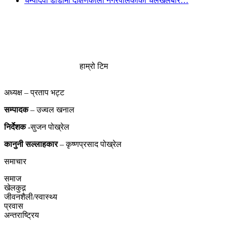
चम्पादेवी डाँडामा दक्षिणकाली नगरपलिकाको चलखेलबारे…
हाम्रो टिम
अध्यक्ष – प्रताप भट्ट
सम्पादक
– उज्वल खनाल
निर्देशक
-सुजन पोख्रेल
कानुनी
सल्लाहकार
– कृष्णप्रसाद पोख्रेल
समाचार
समाज
खेलकुद़़
जीवनशैली/स्वास्थ्य
प्रवास
अन्तराष्ट्रिय