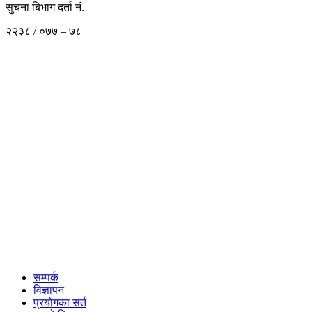
सुचना बिभाग दर्ता नं.
२२३८ / ०७७ – ७८
सम्पर्क
विज्ञापन
प्रयोगका सर्त