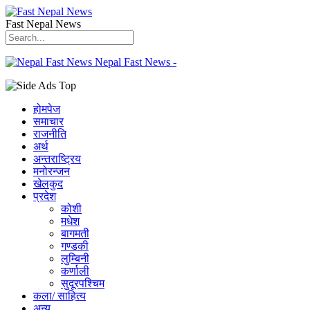
Fast Nepal News
Nepal Fast News -
होमपेज
समाचार
राजनीति
अर्थ
अन्तराष्ट्रिय
मनोरन्जन
खेलकुद
प्रदेश
कोशी
मधेश
बागमती
गण्डकी
लुम्बिनी
कर्णाली
सुदूरपश्चिम
कला/ साहित्य
अन्य