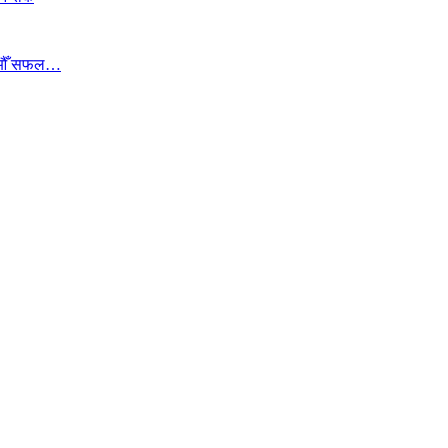
ा १७औँ सफल…