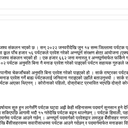
जश्व संकलन भएको छ । सन् २०२२ जनवरीदेखि जुन १४ सम्म जिल्लामा पर्यटक प्र
 कूल पाँच हजार ५६ पर्यटकले प्रवेश गरेको अन्नपूर्ण संरक्षण क्षेत्र आयोजना (एक्य
 राजश्व संकलन भएको हो । एक हजार ६६२ जना मनास्लु र अन्नपूर्णमार्फत फर्किने 
ी १०२ पर्यटक अनुमति बिना नै मनाङ प्रवेश गरेको पाइएको पर्यटन सहायक गुरुङले 
धारापानीमा चेकजाँचको अनुमति बिना प्रवेश गरेको पाइएको हो । सार्क राष्ट्रका पर्यट
मनाङ प्रवेश गर्ने बाह्य पर्यटकलाई जनिवाना गराइएको उहाँले बताउनुभयो । सार्क
र्यटक आएका थिएनन् । कोरोनाको पहिलो, दोस्रोबाट प्रभावित भएपछि दोस्रो को
र्षायाम सुरु हुन लागेसँगै पर्यटक घट्दा अझै केही महिनासम्म पदमार्ग सुनसान हुन
 सकिएपछि आगामी भदौ १५ गतेदेखि पर्यटक बढ्न थाल्नेछन् । पर्यटक हिमाली, पहाड
र्गमा पर्यटक आउने गर्छन् । अन्नपूर्ण पदमार्गको प्रवेशद्वार लमजुङ बेँसीसहर नग
ँदेखि बेँसीसहरसम्म सवारीसाधनमा पर्यटक आउने गर्दछन् र पदमार्गमार्फत मनाङका 