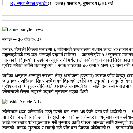
By
न्युज नेपाल एच.डी
On
२०७९ असार १, बुधबार १६:०८ गते
मनाङ ─ ३० जेठ २०७९
मनाङ, हिमाली जिल्ला मनाङमा ६ महिनाको अन्तरालमा रु.चार लाख ५२ हजार रा
महत्वपूर्णमध्ये एक यस अन्नपूर्ण पदमार्ग मानिन्छ । जनवरीदेखि १४ जुनसम्म मनाङमा
जानकारी दिनुभयो । उहाँका अनुसार ती पर्यटकले प्रवेश शुल्कवापत तिरेर उक्त
प्रवेश गरेको उहाँले बताउनुभयो । सार्क राष्ट्रका ४० जना र अन्य ६२ जना गर
उहाँका अनुसार अन्नपूर्ण संरक्षण क्षेत्र आयोजना (एक्याप) पर्यटक जाँच केन्द्र 
रु.छ हजार जरिवाना लिएर प्रवेश गर्न दिइएको उहाँले बताउनुभयो । अनुमति बिना 
प्रवेशका लागि शुल्क तोकिएको एक्यापले जनाएको छ । सोही अवधिमा मनाङमा प
कोरोनाको तेस्रो लहरले पदमार्ग सुनसान भएको थियो ।
कोरोनाले थला पारेरमाथि उठ्दै गरेको यस क्षेत्र अब फेरि थला पर्न थालेको छ । व
नागरिक आउने गरेको उक्त केन्द्रले जनाएको छ । केन्द्रका अनुसार अब बर्खायाम
साथै मनाङबाट थोराङ्लापास गरी मुस्ताङ कोही पोखरा जानका लागि अन्नपूर्ण पदमा
कास्की, मनाङ, मुस्ताङ र म्याग्दी गरी पाँच वटा जिल्ला जोडिएको छ । काठमाडौ