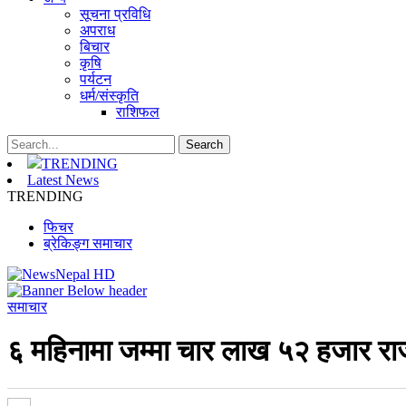
सूचना प्रविधि
अपराध
बिचार
कृषि
पर्यटन
धर्म/संस्कृति
राशिफल
TRENDING
Latest News
TRENDING
फिचर
ब्रेकिङ्ग समाचार
समाचार
६ महिनामा जम्मा चार लाख ५२ हजार र