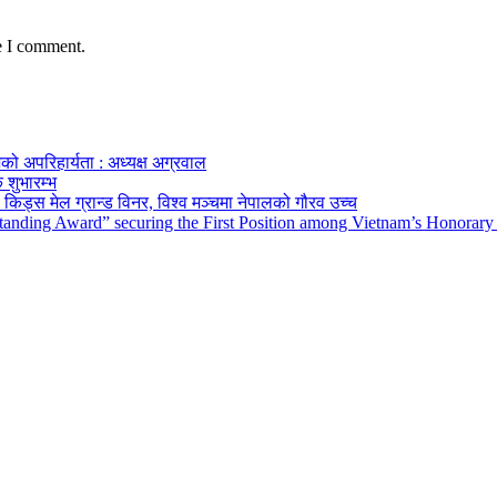
e I comment.
को अपरिहार्यता : अध्यक्ष अग्रवाल
 शुभारम्भ
किड्स मेल ग्रान्ड विनर, विश्व मञ्चमा नेपालको गौरव उच्च
tanding Award” securing the First Position among Vietnam’s Honorary