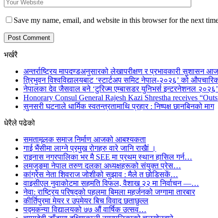
Save my name, email, and website in this browser for the next tim
भर्खरै
अन्तर्राष्ट्रिय मापदण्डअनुसारको लेखापरीक्षण र प्रभावकारी सुशासन आज
त्रिभुवन विश्वविद्यालयबाट ‘स्टार्टअप समिट नेपाल-२०२६’ को औपचारिक
नेपालका देव जैसवाल बने ‘टुरिज्म एम्बासडर युनिभर्स इन्टरनेशनल २०२६’ 
Honorary Consul General Rajesh Kazi Shrestha receives “Outs
सुनसरी घटनाले धार्मिक स्वतन्त्रतामाथि प्रहार : निष्पक्ष छानबिनको माग
धेरैले पढेको
समतामूलक समाज निर्माण आजको आबश्यकता
गाई भैंसीमा लाग्ने प्रमुख रोगहरु वारे जानि राखैां ।
राइनास नगरपालिका भर मै SEE मा प्रथम स्थान हासिल गर्न…
लमजुङमा नेपाल तरुण दलका अध्यक्षहरूको संयुक्त प्रेस…
कांग्रेस नेता शिवराज जोशीको सुझाव : मैले त छोडिसकें…
वाइसीएल नुवाकोटमा सहमति विफल, वैशाख २२ मा निर्वाचन —…
नेवा: राष्ट्रिय परिषद्को पहलमा बिमला महर्जनको जग्गामा तारबार
कीर्तिपुरमा मेयर र उपमेयर बिच विवाद छताछुल्ल
पद्मकन्या विद्यालयको ७७ औं ‌‌वार्षिक ‌उत्सव…