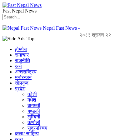
Fast Nepal News
Nepal Fast News -
२०८३ श्रावण २२
होमपेज
समाचार
राजनीति
अर्थ
अन्तराष्ट्रिय
मनोरन्जन
खेलकुद
प्रदेश
कोशी
मधेश
बागमती
गण्डकी
लुम्बिनी
कर्णाली
सुदूरपश्चिम
कला/ साहित्य
अन्य