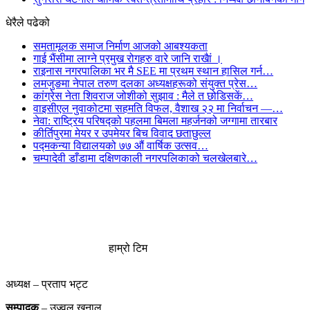
धेरैले पढेको
समतामूलक समाज निर्माण आजको आबश्यकता
गाई भैंसीमा लाग्ने प्रमुख रोगहरु वारे जानि राखैां ।
राइनास नगरपालिका भर मै SEE मा प्रथम स्थान हासिल गर्न…
लमजुङमा नेपाल तरुण दलका अध्यक्षहरूको संयुक्त प्रेस…
कांग्रेस नेता शिवराज जोशीको सुझाव : मैले त छोडिसकें…
वाइसीएल नुवाकोटमा सहमति विफल, वैशाख २२ मा निर्वाचन —…
नेवा: राष्ट्रिय परिषद्को पहलमा बिमला महर्जनको जग्गामा तारबार
कीर्तिपुरमा मेयर र उपमेयर बिच विवाद छताछुल्ल
पद्मकन्या विद्यालयको ७७ औं ‌‌वार्षिक ‌उत्सव…
चम्पादेवी डाँडामा दक्षिणकाली नगरपलिकाको चलखेलबारे…
हाम्रो टिम
अध्यक्ष – प्रताप भट्ट
सम्पादक
– उज्वल खनाल