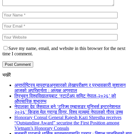
Save my name, email, and website in this browser for the next
time I comment.
भर्खरै
अन्तर्राष्ट्रिय मापदण्डअनुसारको लेखापरीक्षण र प्रभावकारी सुशासन
आजको अपरिहार्यता : अध्यक्ष अग्रवाल
त्रिभुवन विश्वविद्यालयबाट ‘स्टार्टअप समिट नेपाल-२०२६’ को
औपचारिक शुभारम्भ
नेपालका देव जैसवाल बने ‘टुरिज्म एम्बासडर युनिभर्स इन्टरनेशनल
२०२६’ किड्स मेल ग्रान्ड विनर, विश्व मञ्चमा नेपालको गौरव उच्च
Honorary Consul General Rajesh Kazi Shrestha receives
“Outstanding Award” securing the First Position among
Vietnam’s Honorary Consuls
सुनसरी घटनाले धार्मिक स्वतन्त्रतामाथि प्रहार : निष्पक्ष छानबिनको माग