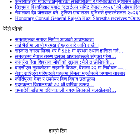
अन्तर्राष्ट्रिय मापदण्डअनुसारको लेखापरीक्षण र प्रभावकारी सुशासन आज
त्रिभुवन विश्वविद्यालयबाट ‘स्टार्टअप समिट नेपाल-२०२६’ को औपचारिक
नेपालका देव जैसवाल बने ‘टुरिज्म एम्बासडर युनिभर्स इन्टरनेशनल २०२६’ 
Honorary Consul General Rajesh Kazi Shrestha receives “Outs
धेरैले पढेको
समतामूलक समाज निर्माण आजको आबश्यकता
गाई भैंसीमा लाग्ने प्रमुख रोगहरु वारे जानि राखैां ।
राइनास नगरपालिका भर मै SEE मा प्रथम स्थान हासिल गर्न…
लमजुङमा नेपाल तरुण दलका अध्यक्षहरूको संयुक्त प्रेस…
कांग्रेस नेता शिवराज जोशीको सुझाव : मैले त छोडिसकें…
वाइसीएल नुवाकोटमा सहमति विफल, वैशाख २२ मा निर्वाचन —…
नेवा: राष्ट्रिय परिषद्को पहलमा बिमला महर्जनको जग्गामा तारबार
कीर्तिपुरमा मेयर र उपमेयर बिच विवाद छताछुल्ल
पद्मकन्या विद्यालयको ७७ औं ‌‌वार्षिक ‌उत्सव…
चम्पादेवी डाँडामा दक्षिणकाली नगरपलिकाको चलखेलबारे…
हाम्रो टिम