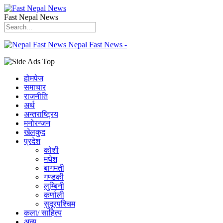
Fast Nepal News
Nepal Fast News -
होमपेज
समाचार
राजनीति
अर्थ
अन्तराष्ट्रिय
मनोरन्जन
खेलकुद
प्रदेश
कोशी
मधेश
बागमती
गण्डकी
लुम्बिनी
कर्णाली
सुदूरपश्चिम
कला/ साहित्य
अन्य