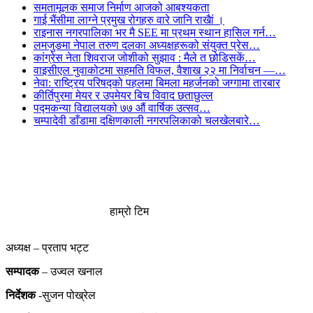
समतामूलक समाज निर्माण आजको आबश्यकता
गाई भैंसीमा लाग्ने प्रमुख रोगहरु वारे जानि राखैां ।
राइनास नगरपालिका भर मै SEE मा प्रथम स्थान हासिल गर्न…
लमजुङमा नेपाल तरुण दलका अध्यक्षहरूको संयुक्त प्रेस…
कांग्रेस नेता शिवराज जोशीको सुझाव : मैले त छोडिसकें…
वाइसीएल नुवाकोटमा सहमति विफल, वैशाख २२ मा निर्वाचन —…
नेवा: राष्ट्रिय परिषद्को पहलमा बिमला महर्जनको जग्गामा तारबार
कीर्तिपुरमा मेयर र उपमेयर बिच विवाद छताछुल्ल
पद्मकन्या विद्यालयको ७७ औं ‌‌वार्षिक ‌उत्सव…
चम्पादेवी डाँडामा दक्षिणकाली नगरपलिकाको चलखेलबारे…
हाम्रो टिम
अध्यक्ष – प्रताप भट्ट
सम्पादक
– उज्वल खनाल
निर्देशक
-सुजन पोख्रेल