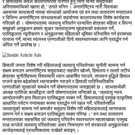
र हिमालहरू केवल कालापत्थरमा परिणत हुनु सिंगो मानव समुदायको
अस्तित्वमाथिको खतरा हो,’ उनले भनिन । अन्तर्राष्ट्रिय नारी दिवसका
अवसरमा साथसाथै नामक संस्थाको आयोजना एवं वन तथा वातावरण मन्त्रालय
र विभिन्न अन्तर्राष्ट्रिय संस्थाहरूको सहयोगमा कालापत्थरमा विशेष कार्यक्रम
गरिएको हो । घोषणापत्रमा जलवायु परिवर्तन प्रभावित क्षेत्रका महिला र विपन्न
समूहको अनुकूलन क्षमता सुधार जलवायुजन्य मुद्दाहरूको वकालत गर्ने,
प्रतिकूलता न्यूनीकरण र अनुकूलनमा महिलाको भूमिका परिभाषित गर्न हरसम्भव
प्रयास गर्ने, मानव स्वास्थ्य प्रणालीको दिगो व्यवस्थापनका लागि प्रवर्द्धन गर्न
अपिल गर्ने उल्लेख छ ।
हिमाली जनता विशेष गरी महिलालाई जलवायु परिवर्तनका चुनौती सामना गर्न
सक्षम बनाउन अन्तर्राष्ट्रिय समुदायबाट सहयोग खोज्ने, हिमालय र तल्लो तटीय
क्षेत्रका चुनौतीहरूमा विश्वव्यापी ध्यान आकर्षित गराउने, तापमान वृद्धिले हिमाल
पग्लने क्रम बढेकोबारे ध्यानाकर्षण गराउने र हिमाली पारिस्थितिकीय
प्रणालीको सुरक्षाको समर्थन गर्ने घोषणापत्रमा जनाइएको छ । साथसाथैकी
अध्यक्ष प्रतिजा कार्कीद्वारा जारी घोषणापत्रमा भनिएको छ, ‘जलवायु न्याय
आन्दोलनसँग हात मिलाउन प्रतिबद्धता व्यक्त गर्ने, हिमालयलाई प्रमुख प्रकृतिमा
आधारित पर्यटन गन्तव्यका रूपमा प्रवर्द्धन गर्न पहल गर्ने, परिवर्तनशील
जलवायुको सामना गर्न कमजोर समुदाय विशेष गरी महिलाहरूलाई जागरुकता
उत्पन्न गर्न र सक्षम बनाउन प्रतिबद्धता व्यक्त गरिन्छ ।’
वन तथा वातावरण
मन्त्रालयका सहसचिव एवं जलवायु परिवर्तन व्यवस्थापन महाशाखाका प्रमुख
राधा वाग्लेले जलवायु परिवर्तनका असर नियन्त्रण गर्न सरकारले अनुकूलनका
कार्यक्रमलाई प्राथमिकतामा राखेको बताइन् ।