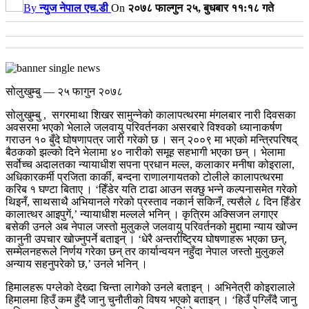
By
न्युज नेपाल एच.डी
On
२०७८ फाल्गुन २५, बुधबार ११:१८ गते
सोलुखुम्बु — २५ फागुन २०७८
सोलुखुम्बु , सगरमाथा शिखर सामुन्नेको कालापत्थरमा मंगलबार नारी दिवसका
अवसरमा भएको भेलाले जलवायु परिवर्तनका असरबारे विश्वको ध्यानाकर्षण
गराउन १० बुँदे घोषणापत्र जारी गरेको छ । सन् २००९ मा भएको मन्त्रिपरिषद्
बैठकको झल्को दिने भेलामा ४० नारीको समूह सहभागी भएका छन् ।
भेलामा
सर्वोच्च अदालतका न्यायाधीश सपना प्रधान मल्ल, कलाकार मनीषा कोइराला,
अधिकारकर्मी प्रजिता कार्की, बन्दना राणालगायतको टोलीले कालापत्थरमा
करिब १ घण्टा बिताए ।
‘हिँडेर यति टाढा आउन सक्छु भन्ने कल्पनासमेत गरेको
थिइनँ, साथसाथै अभियानले गरेको प्रस्ताव नकार्न सकिनँ, त्यसैले ८ दिन हिँडेर
कालात्थर आइपुगें,’ न्यायाधीश मल्लले भनिन् । कृत्रिम अक्सिजन लगाएर
बसेकी उनले अब नेपाल जस्तो मुलुकले जलवायु परिवर्तनको मुद्दामा न्याय खोज्न
कानुनी उपचार खोज्नुपर्ने बताइन् । ‘धेरै अन्तर्राष्ट्रिय घोषणाहरू भएका छन्,
सम्मेलनहरूले निर्णय गरेका छन् तर कार्यान्वयन नहुँदा नेपाल जस्तो मुलुकले
अन्याय सहनुपरेको छ,’ उनले भनिन् ।
हिमालहरू पग्लेको देख्दा चिन्ता लागेको उनले बताइन् ।
अभिनेत्री कोइरालाले
हिमालमा हिउँ कम हुँदै जानु चुनौतीको विषय भएको बताइन् । ‘हिउँ पग्लिँदै जानु