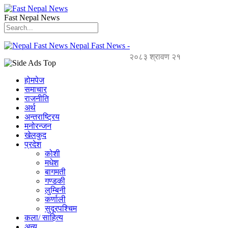
Fast Nepal News
Nepal Fast News -
२०८३ श्रावण २१
होमपेज
समाचार
राजनीति
अर्थ
अन्तराष्ट्रिय
मनोरन्जन
खेलकुद
प्रदेश
कोशी
मधेश
बागमती
गण्डकी
लुम्बिनी
कर्णाली
सुदूरपश्चिम
कला/ साहित्य
अन्य