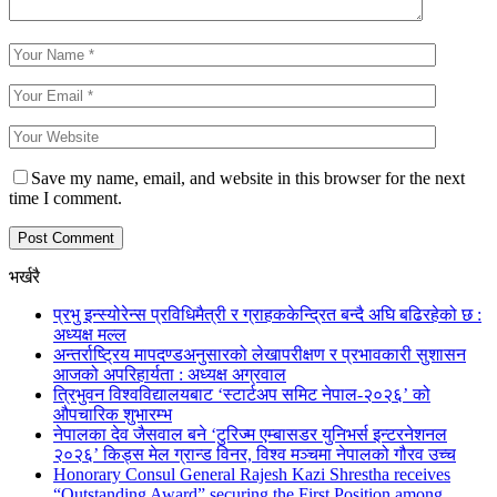
Save my name, email, and website in this browser for the next
time I comment.
भर्खरै
प्रभु इन्स्योरेन्स प्रविधिमैत्री र ग्राहककेन्द्रित बन्दै अघि बढिरहेको छ :
अध्यक्ष मल्ल
अन्तर्राष्ट्रिय मापदण्डअनुसारको लेखापरीक्षण र प्रभावकारी सुशासन
आजको अपरिहार्यता : अध्यक्ष अग्रवाल
त्रिभुवन विश्वविद्यालयबाट ‘स्टार्टअप समिट नेपाल-२०२६’ को
औपचारिक शुभारम्भ
नेपालका देव जैसवाल बने ‘टुरिज्म एम्बासडर युनिभर्स इन्टरनेशनल
२०२६’ किड्स मेल ग्रान्ड विनर, विश्व मञ्चमा नेपालको गौरव उच्च
Honorary Consul General Rajesh Kazi Shrestha receives
“Outstanding Award” securing the First Position among