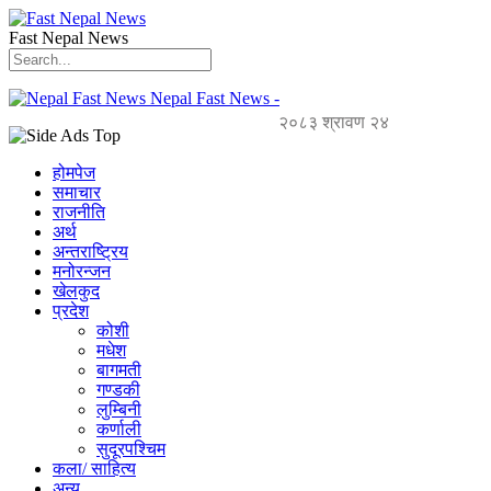
Fast Nepal News
Nepal Fast News -
२०८३ श्रावण २४
होमपेज
समाचार
राजनीति
अर्थ
अन्तराष्ट्रिय
मनोरन्जन
खेलकुद
प्रदेश
कोशी
मधेश
बागमती
गण्डकी
लुम्बिनी
कर्णाली
सुदूरपश्चिम
कला/ साहित्य
अन्य