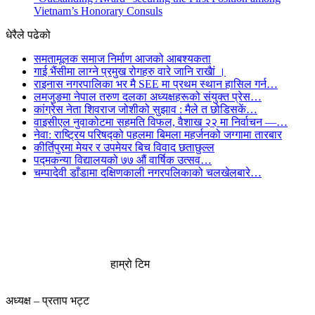
Vietnam’s Honorary Consuls
धेरैले पढेको
समतामूलक समाज निर्माण आजको आबश्यकता
गाई भैंसीमा लाग्ने प्रमुख रोगहरु वारे जानि राखैां ।
राइनास नगरपालिका भर मै SEE मा प्रथम स्थान हासिल गर्न…
लमजुङमा नेपाल तरुण दलका अध्यक्षहरूको संयुक्त प्रेस…
कांग्रेस नेता शिवराज जोशीको सुझाव : मैले त छोडिसकें…
वाइसीएल नुवाकोटमा सहमति विफल, वैशाख २२ मा निर्वाचन —…
नेवा: राष्ट्रिय परिषद्को पहलमा बिमला महर्जनको जग्गामा तारबार
कीर्तिपुरमा मेयर र उपमेयर बिच विवाद छताछुल्ल
पद्मकन्या विद्यालयको ७७ औं ‌‌वार्षिक ‌उत्सव…
चम्पादेवी डाँडामा दक्षिणकाली नगरपलिकाको चलखेलबारे…
हाम्रो टिम
अध्यक्ष – प्रताप भट्ट