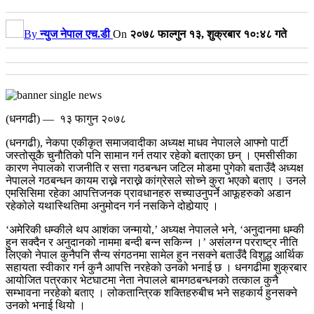
By
न्युज नेपाल एच.डी
On
२०७८ फाल्गुन १३, शुक्रबार १०:४८ गते
(धनगढी) — १३ फागुन २०७८
(धनगढी), नेकपा एकीकृत समाजवादीका अध्यक्ष माधव नेपालले आफ्नो पार्टी
जस्तोसूकै चुनौतिको पनि सामान गर्न तयार रहेको बताएका छन् । एमसीसीका
कारण नेपालको राजनीति र सत्ता गठबन्धन जटिल मोडमा पुगेको बताउँदै अध्यक्ष
नेपालले गठबन्धन कायम राख्ने नराख्ने कांग्रेसले सोच्ने कुरा भएको बताए ।
उनले
एमसिसिमा रहेका आपत्तिजनक प्रावधानहरु सच्याउनुपर्ने आफूहरुको अडान
रहेकोले यथास्थितिमा अनुमोदन गर्न नसकिने दोहोर्‍याए ।
‘अमेरिकी धम्कीले थप आशंका जन्मायो,’ अध्यक्ष नेपालले भने, ‘अनुदानमा धम्की
हुन सक्दैन र अनुदानको नाममा बन्दी बन्न सकिन्न ।’ असंलग्न परराष्ट्र नीति
लिएको नेपाल कुनैपनि सैन्य संगठनमा सामेल हुन नसक्ने बताउँदै विशुद्ध आर्थिक
सहायता स्वीकार गर्न कुनै आपत्ति नरहेको उनको भनाई छ ।
धनगढीमा शुक्रबार
आयोजित पत्रकार भेटघाटमा नेता नेपालले बामगठबन्धनको तत्काल कुनै
सम्भावना नरहेको बताए । लोकतान्त्रिक शक्तिहरुबीच भने सहकार्य हुनसक्ने
उनको भनाई थियो ।