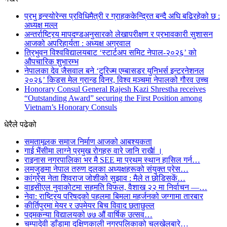
प्रभु इन्स्योरेन्स प्रविधिमैत्री र ग्राहककेन्द्रित बन्दै अघि बढिरहेको छ :
अध्यक्ष मल्ल
अन्तर्राष्ट्रिय मापदण्डअनुसारको लेखापरीक्षण र प्रभावकारी सुशासन
आजको अपरिहार्यता : अध्यक्ष अग्रवाल
त्रिभुवन विश्वविद्यालयबाट ‘स्टार्टअप समिट नेपाल-२०२६’ को
औपचारिक शुभारम्भ
नेपालका देव जैसवाल बने ‘टुरिज्म एम्बासडर युनिभर्स इन्टरनेशनल
२०२६’ किड्स मेल ग्रान्ड विनर, विश्व मञ्चमा नेपालको गौरव उच्च
Honorary Consul General Rajesh Kazi Shrestha receives
“Outstanding Award” securing the First Position among
Vietnam’s Honorary Consuls
धेरैले पढेको
समतामूलक समाज निर्माण आजको आबश्यकता
गाई भैंसीमा लाग्ने प्रमुख रोगहरु वारे जानि राखैां ।
राइनास नगरपालिका भर मै SEE मा प्रथम स्थान हासिल गर्न…
लमजुङमा नेपाल तरुण दलका अध्यक्षहरूको संयुक्त प्रेस…
कांग्रेस नेता शिवराज जोशीको सुझाव : मैले त छोडिसकें…
वाइसीएल नुवाकोटमा सहमति विफल, वैशाख २२ मा निर्वाचन —…
नेवा: राष्ट्रिय परिषद्को पहलमा बिमला महर्जनको जग्गामा तारबार
कीर्तिपुरमा मेयर र उपमेयर बिच विवाद छताछुल्ल
पद्मकन्या विद्यालयको ७७ औं ‌‌वार्षिक ‌उत्सव…
चम्पादेवी डाँडामा दक्षिणकाली नगरपलिकाको चलखेलबारे…