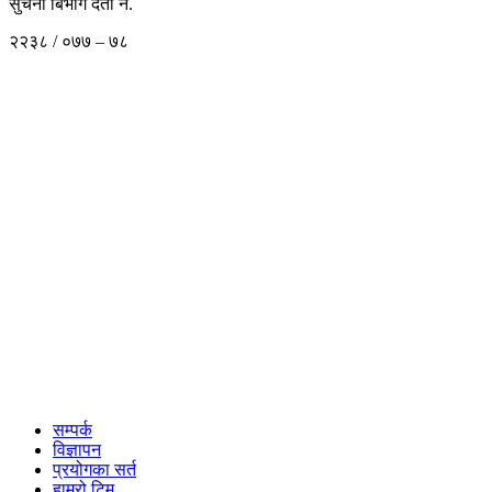
सुचना बिभाग दर्ता नं.
२२३८ / ०७७ – ७८
सम्पर्क
विज्ञापन
प्रयोगका सर्त
हाम्रो टिम