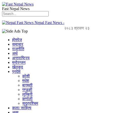
Fast Nepal News
Nepal Fast News -
२०८३ श्रावण २३
होमपेज
समाचार
राजनीति
अर्थ
अन्तराष्ट्रिय
मनोरन्जन
खेलकुद
प्रदेश
कोशी
मधेश
बागमती
गण्डकी
लुम्बिनी
कर्णाली
सुदूरपश्चिम
कला/ साहित्य
अन्य