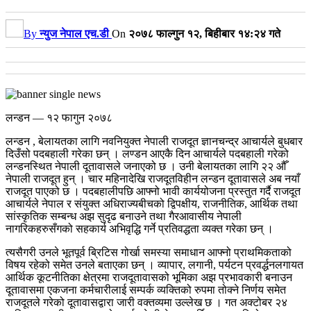
By
न्युज नेपाल एच.डी
On
२०७८ फाल्गुन १२, बिहीबार १४:२४ गते
लन्डन — १२ फागुन २०७८
लन्डन , बेलायतका लागि नवनियुक्त नेपाली राजदूत ज्ञानचन्द्र आचार्यले बुधबार
दिउँसो पदबहाली गरेका छन् ।
लण्डन आएकै दिन आचार्यले पदबहाली गरेको
लन्डनस्थित नेपाली दूतावासले जनाएको छ । उनी बेलायतका लागि २२ औँ
नेपाली राजदूत हुन् । चार महिनादेखि राजदूतविहीन लन्डन दूतावासले अब नयाँ
राजदूत पाएको छ ।
पदबहालीपछि आफ्नो भावी कार्ययोजना प्रस्तुत गर्दै राजदूत
आचार्यले नेपाल र संयुक्त अधिराज्यबीचको द्विपक्षीय, राजनीतिक, आर्थिक तथा
सांस्कृतिक सम्बन्ध अझ सुदृढ बनाउने तथा गैरआवासीय नेपाली
नागरिकहरुसँगको सहकार्य अभिवृद्धि गर्ने प्रतिवद्धता व्यक्त गरेका छन् ।
त्यसैगरी उनले भूतपूर्व ब्रिटिस गोर्खा समस्या समाधान आफ्नो प्राथमिकताको
विषय रहेको समेत उनले बताएका छन् । व्यापार, लगानी, पर्यटन प्रवर्द्धनलगायत
आर्थिक कूटनीतिका क्षेत्रमा राजदूतावासको भूमिका अझ प्रभावकारी बनाउन
दूतावासमा एकजना कर्मचारीलाई सम्पर्क व्यक्तिको रुपमा तोक्ने निर्णय समेत
राजदूतले गरेको दूतावासद्वारा जारी वक्तव्यमा उल्लेख छ ।
गत अक्टोबर २४