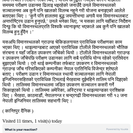
समयमा परीक्षण उडानमा ढिलाइ भइरहेको जनाउँदै उनले विमानस्थलको
सञ्चालनमा अब कुनै पनि खालको विलम्ब नहुने गरी योजना बनाइएको आलेले
बताएका थिए । ‘कुनै पनि हालतमा बुद्ध जयन्तीभन्दा अगावै यस विमानस्थलबाट
अन्तर्राष्ट्रिय उडान हुनुपर्छ,’ उनले भनेका थिए, ‘म यसका लागि यहींबाट निर्देशन
दिन्छु कि यो विमानस्थलप्रति विश्वकै ध्यानाकृष्ट भएकाले अब कुनै पनि खालको
विलम्ब हुनु हुँदैन ।’
यसअघि विमानस्थलको ग्राउन्ड चेकिङलगायत प्राविधिक परीक्षणका काम
भएका थिए । थाइल्यान्डबाट आएको प्राविधिक टोलीले विमानस्थलको भौतिक
संरचना र यहाँ जडित उपकरण जाँचेको थियो । टोलीले विमानस्थलको ग्राउन्ड
र उपकरण जाँचेपछि परीक्षण उडानका लागि सबै प्रविधि योग्य रहेको प्रतिवेदन
बुझाएको थियो । एरो थाई कम्पनीका तर्फबाट उपकरण र विमानस्थलको
ग्राउन्ड जाँच गरिसकिएको कम्पनीका नेपाल प्रतिनिधि विजेन्द्र श्रेष्ठले
बताए । परीक्षण उडान र विमानस्थल स्थायी सञ्चालनका लागि नेपाली
इन्जिनियरसहितको प्राविधिक टिमलाई भैरहवामा दुईमहिने तालिम पनि दिइएको
थियो । तालिममा विमानस्थलमा जडित उपकरण सञ्चालन कसरी गर्ने
सिकाइएको थियो । तालिममा अमेरिका, अस्ट्रिया र थाइल्यान्डका प्रशिक्षक
थिए । भैरहवा, काठमाडौं, नेपालगन्ज र चन्द्रगढी विमानस्थलका गरी १२ जना
नेपाली इन्जिनियर तालिममा सहभागी थिए ।
( कान्तिपुर दैनिक )
Visited 11 times, 1 visit(s) today