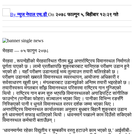
By
न्युज नेपाल एच.डी
On
२०७८ फाल्गुन ५, बिहीबार १२:२९ गते
भैरहवा — ०५ फागुन २०७८
भैरहवा , रूपन्देहीको भैरहवास्थित गौतम बुद्ध अन्तर्राष्ट्रिय विमानस्थल निर्माणले
पूर्णता पाएको छ । लामो प्रतीक्षापछि शुक्रबारबाट यान्त्रिक परीक्षण उडान हुने
भएको हो । यहाँ परीक्षण उडानलाई भव्य तुल्याउन तयारी चलिरहेको छ ।
परीक्षण उडानको खबरले विमानस्थल व्यवस्थापन, आयोजना अधिकारी र
सर्वसाधारण खुसी छन् । मंगलबारबाट उडानपूर्वको अन्तिम तयारी भइरहेको छ ।
तयारीस्वरूप मंगलबार साँझ विमानस्थल परिसरमा राष्ट्रिय गान गुन्जिएको
थियो । राष्ट्रिय गान बज्न सुरु भएपछि विमानस्थलको अगाडिपट्टि सांगीतिक
फाउन्टेन (पानीका फोहरा) सञ्चालन भएका थिए । पानीका विभिन्न रङसँगै
निस्किएको पानी र धुनले विमानस्थल वरपर दर्शक जम्मा भएका थिए ।
अन्तर्राष्ट्रिय विमानस्थल कार्यालयका अनुसार बुधबार बिहानै शुक्रबार उडान
हुने धावनमार्ग सफाइ थालिएको थियो । धावनमार्ग पखाल्ने काम दिउँसो सकिएको
विमानस्थल कर्मचारी बताउँछन् ।
‘धावनमार्गमा रहेका विद्युतीय र चुम्बकीय वस्तु हटाउने काम भएको छ,’ आईसीबी–