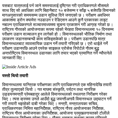
यसबाट यात्रुलाई पर्न जाने समस्यालाई दृष्टिगत गरी प्राधिकरणले मौसमले
साथ दिए सो अवधिका लागि बिहानैबाट १० बजेसम्म र साँझ ५ बजेपछि विमानको
मागअनुसारको समयसम्म उडान सुविधा दिने जनाएको छ । परीक्षण अवधिभर
आकाशमा ड्रोन क्यामेरा नउडाउन र रेडिएसन आउने कुनै प्रकारका लाइट
नबाल्न प्राधिकरणले सञ्चारमाध्यममा सूचना प्रकाशन गरी आग्रह गरेको छ ।
राष्ट्रिय गौरवको आयोजनाका रूपमा रहेको भैरहवा विमानस्थलमा १० दिनसम्म
परीक्षण उडान सञ्चालन हुन लागेको हो । विमानस्थलको भौतिक निर्माण तथा
उपकरण जडानसम्बन्धी काम सकिइसकेको छ । परीक्षण उडानपछि मात्र
विमानस्थलबाट व्यावसायिक उडान गर्ने तयारी गरिएको छ । एरो थाईले गर्ने
परीक्षण उडानपछि आउने एयरेक साइकल प्रोसेस रिपोर्टले गौतम बुद्ध
अन्तर्राष्ट्रिय विमानस्थल उडानका लागि तयार भएको प्रमाणित गर्ने न्यौपानेले
जानकारी दिए ।
यस्तो थियो तयारी
विमानस्थलमा यान्त्रिक परीक्षणका लागि प्राधिकरणले एक महिनादेखि तयारी
तीव्र तुल्याएको थियो । गत माघमा संस्कृति, पर्यटन तथा नागरिक
उड्डयनमन्त्री प्रेमबहादुर आलेले विमानस्थलको स्थलगत निरीक्षण गरेका
थिए । त्यस क्रममा उनले आउँदो बुद्ध जयन्तीअगावै विमानस्थल उद्घाटन गर्ने
गरी तयारी भइरहेको दाबी गरेका थिए । मन्त्री, मन्त्रालयका सचिव,
प्राधिकरणका निमित्त महानिर्देशक, राष्ट्रिय गौरव आयोजनाका निर्देशक,
राष्ट्रिय गौरव आयोजनाका उपनिर्देशक, आयोजना प्रमुखलगायतको टोलीले
विमानस्थल निरीक्षण गरेका थिए । मौसम अनुकूल नभएका कारण पछिल्लो