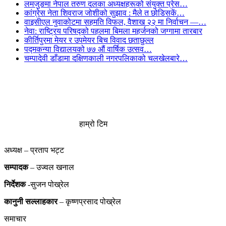
लमजुङमा नेपाल तरुण दलका अध्यक्षहरूको संयुक्त प्रेस…
कांग्रेस नेता शिवराज जोशीको सुझाव : मैले त छोडिसकें…
वाइसीएल नुवाकोटमा सहमति विफल, वैशाख २२ मा निर्वाचन —…
नेवा: राष्ट्रिय परिषद्को पहलमा बिमला महर्जनको जग्गामा तारबार
कीर्तिपुरमा मेयर र उपमेयर बिच विवाद छताछुल्ल
पद्मकन्या विद्यालयको ७७ औं ‌‌वार्षिक ‌उत्सव…
चम्पादेवी डाँडामा दक्षिणकाली नगरपलिकाको चलखेलबारे…
हाम्रो टिम
अध्यक्ष – प्रताप भट्ट
सम्पादक
– उज्वल खनाल
निर्देशक
-सुजन पोख्रेल
कानुनी
सल्लाहकार
– कृष्णप्रसाद पोख्रेल
समाचार