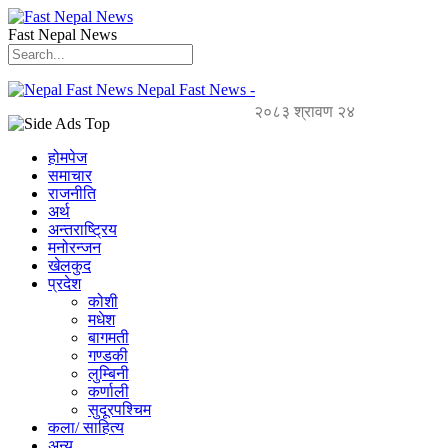
Fast Nepal News
Nepal Fast News -
२०८३ श्रावण २४
होमपेज
समाचार
राजनीति
अर्थ
अन्तराष्ट्रिय
मनोरन्जन
खेलकुद
प्रदेश
कोशी
मधेश
बागमती
गण्डकी
लुम्बिनी
कर्णाली
सुदूरपश्चिम
कला/ साहित्य
अन्य