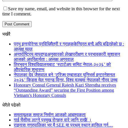
Save my name, email, and website in this browser for the next
time I comment.
भर्खरै
प्रभु इन्स्योरेन्स प्रविधिमैत्री र ग्राहककेन्द्रित बन्दै अघि बढिरहेको छ :
अध्यक्ष मल्ल
अन्तर्राष्ट्रिय मापदण्डअनुसारको लेखापरीक्षण र प्रभावकारी सुशासन
आजको अपरिहार्यता : अध्यक्ष अग्रवाल
त्रिभुवन विश्वविद्यालयबाट ‘स्टार्टअप समिट नेपाल-२०२६’ को
औपचारिक शुभारम्भ
नेपालका देव जैसवाल बने ‘टुरिज्म एम्बासडर युनिभर्स इन्टरनेशनल
२०२६’ किड्स मेल ग्रान्ड विनर, विश्व मञ्चमा नेपालको गौरव उच्च
Honorary Consul General Rajesh Kazi Shrestha receives
“Outstanding Award” securing the First Position among
Vietnam’s Honorary Consuls
धेरैले पढेको
समतामूलक समाज निर्माण आजको आबश्यकता
गाई भैंसीमा लाग्ने प्रमुख रोगहरु वारे जानि राखैां ।
राइनास नगरपालिका भर मै SEE मा प्रथम स्थान हासिल गर्न…