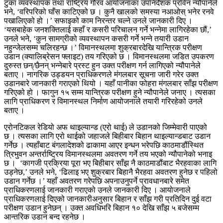
टुका व्यवस्थापक तथा राष्ट्रिय गौरव आयोजनाका उपनिर्देशक प्रविन न्यौपानेले
भने, ‘वरिपरिको घाँस काटिएको छ ।
कुनै खालको समस्या नआओस् भनेर रनवे
पखालिएको हो ।’ सफाइको काम निरन्तर चल्ने उनले जानकारी दिए ।
‘यसबाहेक जनशक्तिलाई कहाँ र कसरी परिचालन गर्ने भन्नेमा लागिरहेका छौं,’
उनले भने, ‘कुन सामग्रीको व्यवस्थापन कसरी गर्ने भन्ने तयारी उडान
नहुन्जेलसम्म चलिरहन्छ ।’
विमानस्थलमा शुक्रबारदेखि यान्त्रिक परीक्षण
उडान (क्यालिब्रेसन फ्लाइट) तय गरिएको छ । विमानस्थलमा जडित उपकरण
दुरुस्त छन्/छैनन् भन्नेबारे प्रस्ट हुन उक्त परीक्षण गर्न लागिएको न्यौपानेले
बताए । नागरिक उड्डयन प्राधिकरणले मंगलबार सूचना जारी गरेर उक्त
उडानबारे जानकारी गराएको थियो । यहाँ पानीका फोहरा मंगलबार साँझ परीक्षण
गरिएको हो । फागुन १५ सम्म यान्त्रिक परीक्षण हुने न्यौपानेले जनाए । त्यसका
लागि प्राधिकरण र विमानस्थल निर्माण आयोजनाले तयारी गरिरहेको उनले
बताए ।
एरोनटिकल रेडियो अफ थाइल्यान्ड (एरो थाई) ले उडानको जिम्मेवारी पाएको
छ ।
त्यसका लागि एरो थाईको जहाजले बिहीबार बिहान थाइल्यान्डबाट उडान
गर्नेछ । त्यहाँबाट बंगलादेशको ढाकामा आएर इन्धन भरेपछि काठमाडौंस्थित
त्रिभुवन अन्तर्राष्ट्रिय विमानस्थलमा अवतरण गर्ने तय भएको न्यौपानेको भनाइ
छ ।
‘कागजी प्रक्रिया पूरा भए बिहीबार साँझ नै काठमाडौंबाट भैरहवाका लागि
उड्नेछ,’ उनले भने, ‘ढिलाइ भए शुक्रबार बिहानै भैरहवा अवतरण हुनेछ र पहिलो
उडान गर्नेछ ।’ यहाँ अवतरण गरेपछि अपनाउनुपर्ने प्रावधानबारे समेत
प्राधिकरणलाई जानकारी गराएको उनले जानकारी दिए । आयोजनाले
प्राधिकरणलाई दिएको जानकारीअनुसार बिहान र साँझ गरी प्रतिदिन दुई वटा
परीक्षण उडान हुनेछन् ।
उक्त अवधिभरि बिहान १० देखि साँझ ५ बजेसम्म
आन्तरिक उडान बन्द रहनेछ ।