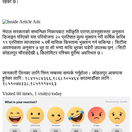
रहेको छ।
नेपाल सरकारको सम्वन्धित निकायबाट स्वीकृति प्राप्त,वास्तुशास्त्र अनुसार
डिजाइन गरिएको यस परियोजना २० प्रतिशत मुल्य भुक्तान गरी वार्षिक करिब
११ प्रतिशत व्याजदरमा ५ वर्षे मासिक किस्तामा भुक्तान गर्न सकिन्छ। सिटीमा
आवश्यकता अनुसार ७ धुर वा सो भन्दा माथि धुरका घडेरी उपलब्ध छ्न् ।सिटी
कोहलपुर चौराहदेखी ६ किलोमिटर पश्चिम दुरीमा अवस्थित छ।
जानकारी लिनका लागि निम्न नम्बरमा सम्पर्क गर्नुहोला। कोहलपुर आसपास
हुनेका लागि : ९८४१५८४३६६,९८६८१०५४६४ काठमाडौंका लागि :
९८५१०७७३३८,९८५१११४०६३
Visited 60 times, 1 visit(s) today