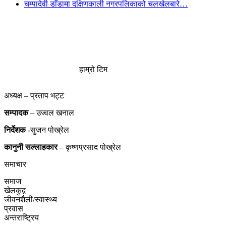
चम्पादेवी डाँडामा दक्षिणकाली नगरपलिकाको चलखेलबारे…
हाम्रो टिम
अध्यक्ष – प्रताप भट्ट
सम्पादक
– उज्वल खनाल
निर्देशक
-सुजन पोख्रेल
कानुनी
सल्लाहकार
– कृष्णप्रसाद पोख्रेल
समाचार
समाज
खेलकुद़़
जीवनशैली/स्वास्थ्य
प्रवास
अन्तराष्ट्रिय