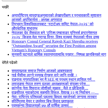
भर्खरै
अन्तर्राष्ट्रिय मापदण्डअनुसारको लेखापरीक्षण र प्रभावकारी सुशासन
आजको अपरिहार्यता : अध्यक्ष अग्रवाल
त्रिभुवन विश्वविद्यालयबाट ‘स्टार्टअप समिट नेपाल-२०२६’ को
औपचारिक शुभारम्भ
नेपालका देव जैसवाल बने ‘टुरिज्म एम्बासडर युनिभर्स इन्टरनेशनल
२०२६’ किड्स मेल ग्रान्ड विनर, विश्व मञ्चमा नेपालको गौरव उच्च
Honorary Consul General Rajesh Kazi Shrestha receives
“Outstanding Award” securing the First Position among
Vietnam’s Honorary Consuls
सुनसरी घटनाले धार्मिक स्वतन्त्रतामाथि प्रहार : निष्पक्ष छानबिनको माग
धेरैले पढेको
समतामूलक समाज निर्माण आजको आबश्यकता
गाई भैंसीमा लाग्ने प्रमुख रोगहरु वारे जानि राखैां ।
राइनास नगरपालिका भर मै SEE मा प्रथम स्थान हासिल गर्न…
लमजुङमा नेपाल तरुण दलका अध्यक्षहरूको संयुक्त प्रेस…
कांग्रेस नेता शिवराज जोशीको सुझाव : मैले त छोडिसकें…
वाइसीएल नुवाकोटमा सहमति विफल, वैशाख २२ मा निर्वाचन —…
नेवा: राष्ट्रिय परिषद्को पहलमा बिमला महर्जनको जग्गामा तारबार
कीर्तिपुरमा मेयर र उपमेयर बिच विवाद छताछुल्ल
पद्मकन्या विद्यालयको ७७ औं ‌‌वार्षिक ‌उत्सव…