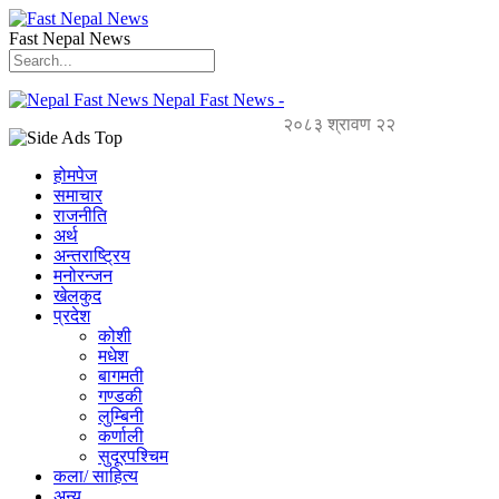
Fast Nepal News
Nepal Fast News -
२०८३ श्रावण २२
होमपेज
समाचार
राजनीति
अर्थ
अन्तराष्ट्रिय
मनोरन्जन
खेलकुद
प्रदेश
कोशी
मधेश
बागमती
गण्डकी
लुम्बिनी
कर्णाली
सुदूरपश्चिम
कला/ साहित्य
अन्य