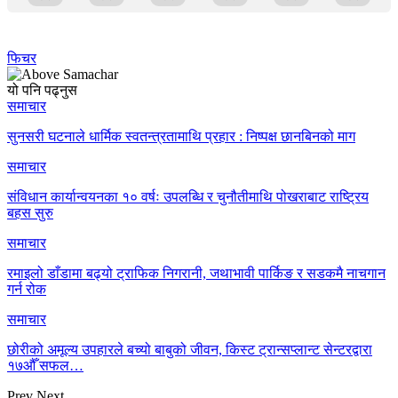
फिचर
यो पनि पढ्नुस
समाचार
सुनसरी घटनाले धार्मिक स्वतन्त्रतामाथि प्रहार : निष्पक्ष छानबिनको माग
समाचार
संविधान कार्यान्वयनका १० वर्षः उपलब्धि र चुनौतीमाथि पोखराबाट राष्ट्रिय
बहस सुरु
समाचार
रमाइलो डाँडामा बढ्यो ट्राफिक निगरानी, जथाभावी पार्किङ र सडकमै नाचगान
गर्न रोक
समाचार
छोरीको अमूल्य उपहारले बच्यो बाबुको जीवन, किस्ट ट्रान्सप्लान्ट सेन्टरद्वारा
१७औँ सफल…
Prev
Next