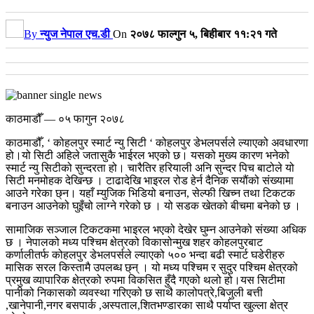
By
न्युज नेपाल एच.डी
On
२०७८ फाल्गुन ५, बिहीबार ११:२१ गते
काठमाडौँ — ०५ फागुन २०७८
काठमाडौँ, ‘ कोहलपुर स्मार्ट न्यु सिटी ‘ कोहलपुर डेभलपर्सले ल्याएको अवधारणा
हो।यो सिटी अहिले जतासुकै भाईरल भएको छ। यसको मुख्य कारण भनेको
स्मार्ट न्यु सिटीको सुन्दरता हो। चारैतिर हरियाली अनि सुन्दर पिच बाटोले यो
सिटी मनमोहक देखिन्छ । टाढादेखि भाइरल रोड हेर्न दैनिक सयौंको संख्यामा
आउने गरेका छ्न। यहाँ म्युजिक भिडियो बनाउन, सेल्फी खिच्न तथा टिकटक
बनाउन आउनेको घुइँचो लाग्ने गरेको छ । यो सडक खेतको बीचमा बनेको छ ।
सामाजिक सञ्जाल टिकटकमा भाइरल भएको देखेर घुम्न आउनेको संख्या अधिक
छ । नेपालको मध्य पश्चिम क्षेत्रको विकासोन्मुख शहर कोहलपुरबाट
कर्णालीतर्फ कोहलपुर डेभलपर्सले ल्याएको ५०० भन्दा बढी स्मार्ट घडेरीहरु
मासिक सरल किस्तामै उपलब्ध छ्न् । यो मध्य पश्चिम र सुदुर पश्चिम क्षेत्रको
प्रमुख व्यापारिक क्षेत्रको रुपमा विकसित हुँदै गएको थलो हो।यस सिटीमा
पानीको निकासको व्यवस्था गरिएको छ साथै कालोपत्रे,बिजुली बत्ती
,खानेपानी,नगर बसपार्क ,अस्पताल,शितभण्डारका साथै पर्याप्त खुल्ला क्षेत्र