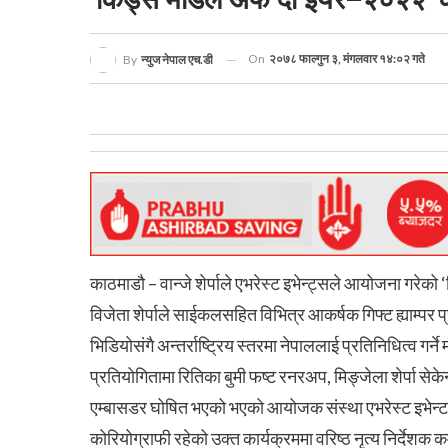
On
२०७८ फाल्गुन ३, मंगलवार १४:०२ गते
By
न्युज नेपाल एच.डी
काठमाडौ – वान्जे शेर्पाले एभरेस्ट इभेन्ट्सले आयोजना गर
विजेता शेर्पाले साईकलसहित विभित्र आकर्षक गिफ्ट ह्याम्पर
भिडियोसंगै अन्तर्राष्ट्रिय स्तरमा नेपाललाई प्रतिनिधित्व गर्
प्रतियोगितामा रितिका बुमी फष्ट रनरअप, मिङ्जेला शेर्पा से
एम्बासडर घोषित भएको भएको आयोजक संस्था एभरेस्ट इभेन्टस
कोरियोग्राफी रहेको उक्त कार्यक्रममा वरिष्ठ नृत्य निर्दे