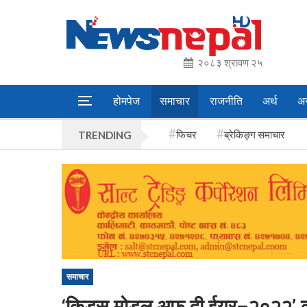
२०८३ श्रावण २५
होमपेज
समाचार
राजनीति
अर्थ
अन
फिचर
ब्रेकिङ्ग समाचार
TRENDING
समाचार
‘किड्स मोडल अफ दी ईयर–२०२२’ को शि