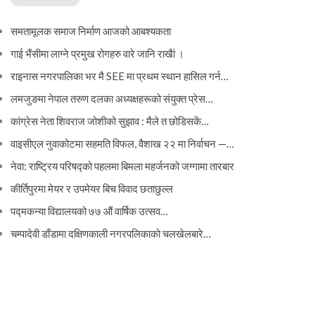
समतामूलक समाज निर्माण आजको आबश्यकता
गाई भैंसीमा लाग्ने प्रमुख रोगहरु वारे जानि राखैां ।
राइनास नगरपालिका भर मै SEE मा प्रथम स्थान हासिल गर्न…
लमजुङमा नेपाल तरुण दलका अध्यक्षहरूको संयुक्त प्रेस…
कांग्रेस नेता शिवराज जोशीको सुझाव : मैले त छोडिसकें…
वाइसीएल नुवाकोटमा सहमति विफल, वैशाख २२ मा निर्वाचन —…
नेवा: राष्ट्रिय परिषद्को पहलमा बिमला महर्जनको जग्गामा तारबार
कीर्तिपुरमा मेयर र उपमेयर बिच विवाद छताछुल्ल
पद्मकन्या विद्यालयको ७७ औं ‌‌वार्षिक ‌उत्सव…
चम्पादेवी डाँडामा दक्षिणकाली नगरपलिकाको चलखेलबारे…