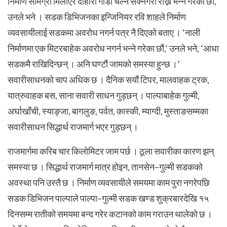
निर्माण सामग्री मिलाएर दोहोरो गाडी चल्न सक्नेगरी राख्न भन्ने गरेका छौं,’
उनले भने ।
सडक डिभिजनका इन्जिनियर रवि शाहले निर्माण
व्यवसायीलाई सडकमा अवरोध नगर्न पत्र नै दिएको बताए । ‘नाली
निर्माणमा एक मिटरबाहेक अवरोध नगर्न भन्ने गरेका छौं,’ उनले भने, ‘आधा
सडकमै राखिदिन्छन् । अनि घण्टौं जामको समस्या हुन्छ ।’
सवारीसाधनको चाप अधिक छ । दैनिक सयौं टिपर, मालवाहक ट्रक,
यात्रुवाहक बस, साना सवारी साधन गुड्छन् । पाल्पाबाहेक गुल्मी,
अर्घाखाँची, स्याङ्जा, बागलुङ, पर्वत, कास्की, म्याग्दी, मुस्ताङसम्मका
सवारीसाधन सिद्धार्थ राजमार्ग भएर गुड्छन् ।
राजमार्गमा करिब चार किलोमिटर जाम पर्छ । ठूला सवारीका कारण झन्
समस्या छ । सिद्धार्थ राजमार्ग मात्र होइन, तानसेन–गुल्मी सडकको
अवस्था पनि उस्तै छ । निर्माण व्यवसायीले समयमा काम पुरा नगरेपछि
सडक डिभिजन पाल्पाले पाल्पा–गुल्मी सडक खण्ड शुक्रबारदेखि १५
दिनसम्म रातीको समयमा बन्द गरेर कटानको काम गराउन थालेको छ ।