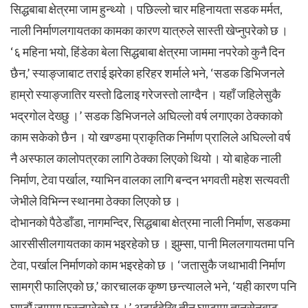
सिद्धबाबा क्षेत्रमा जाम हुन्थ्यो । पछिल्लो चार महिनायता सडक मर्मत,
नाली निर्माणलगायतका कामका कारण यात्रुले सास्ती खेप्नुपरेको छ ।
‘६ महिना भयो, हिंडेका बेला सिद्धबाबा क्षेत्रमा जाममा नपरेको कुनै दिन
छैन,’ स्याङ्जाबाट तराई झरेका हरिहर शर्माले भने, ‘सडक डिभिजनले
हाम्रो स्याङ्जातिर यस्तो ढिलाइ गरेजस्तो लाग्दैन । यहाँ जहिलेसुकै
भद्रगोल देख्छु ।’ सडक डिभिजनले अघिल्लो वर्ष लगाएका ठेक्काको
काम सकेको छैन । यो खण्डमा प्राकृतिक निर्माण प्रालिले अघिल्लो वर्ष
नै अस्फाल कालोपत्रका लागि ठेक्का लिएको थियो । यो बाहेक नाली
निर्माण, टेवा पर्खाल, ग्याभिन वालका लागि बन्दन भगवती महेश सत्यवती
जेभीले विभिन्न स्थानमा ठेक्का लिएको छ ।
दोभानको पैठेडाँडा, नागमन्दिर, सिद्धबाबा क्षेत्रमा नाली निर्माण, सडकमा
आरसीसीलगायतका काम भइरहेको छ । झुम्सा, पानी मिललगायतमा पनि
टेवा, पर्खाल निर्माणको काम भइरहेको छ । ‘जतासुकै जथाभावी निर्माण
सामग्री फालिएको छ,’ कारचालक कृष्ण छन्त्यालले भने, ‘यही कारण पनि
घण्टौं जाममा फस्नुपरेको छ ।’ अढाईदेखि तीन घण्टामा तानसेनबाट