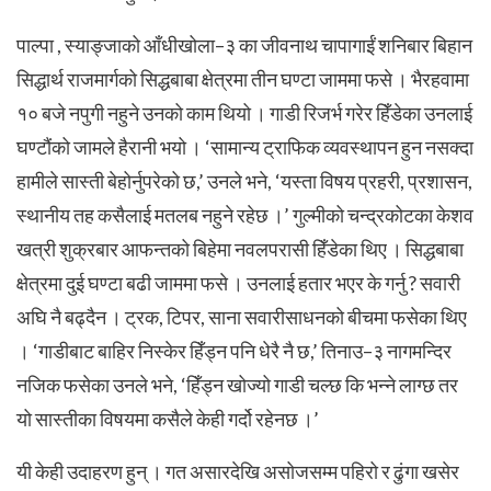
पाल्पा , स्याङ्जाको आँधीखोला–३ का जीवनाथ चापागाईं शनिबार बिहान
सिद्धार्थ राजमार्गको सिद्धबाबा क्षेत्रमा तीन घण्टा जाममा फसे । भैरहवामा
१० बजे नपुगी नहुने उनको काम थियो । गाडी रिजर्भ गरेर हिँडेका उनलाई
घण्टौंको जामले हैरानी भयो । ‘सामान्य ट्राफिक व्यवस्थापन हुन नसक्दा
हामीले सास्ती बेहोर्नुपरेको छ,’ उनले भने, ‘यस्ता विषय प्रहरी, प्रशासन,
स्थानीय तह कसैलाई मतलब नहुने रहेछ ।’
गुल्मीको चन्द्रकोटका केशव
खत्री शुक्रबार आफन्तको बिहेमा नवलपरासी हिँडेका थिए । सिद्धबाबा
क्षेत्रमा दुई घण्टा बढी जाममा फसे । उनलाई हतार भएर के गर्नु ? सवारी
अघि नै बढ्दैन । ट्रक, टिपर, साना सवारीसाधनको बीचमा फसेका थिए
। ‘गाडीबाट बाहिर निस्केर हिँड्न पनि धेरै नै छ,’ तिनाउ–३ नागमन्दिर
नजिक फसेका उनले भने, ‘हिँड्न खोज्यो गाडी चल्छ कि भन्ने लाग्छ तर
यो सास्तीका विषयमा कसैले केही गर्दो रहेनछ ।’
यी केही उदाहरण हुन् । गत असारदेखि असोजसम्म पहिरो र ढुंगा खसेर