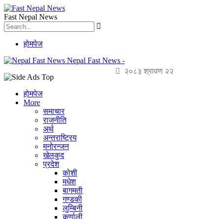
Fast Nepal News
होमपेज
Nepal Fast News -
२०८३ श्रावण २२
होमपेज
More
समाचार
राजनीति
अर्थ
अन्तराष्ट्रिय
मनोरन्जन
खेलकुद
प्रदेश
कोशी
मधेश
बागमती
गण्डकी
लुम्बिनी
कर्णाली