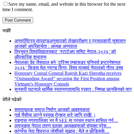
Save my name, email, and website in this browser for the next
time I comment.
भर्खरै
अन्तर्राष्ट्रिय मापदण्डअनुसारको लेखापरीक्षण र प्रभावकारी सुशासन
आजको अपरिहार्यता : अध्यक्ष अग्रवाल
त्रिभुवन विश्वविद्यालयबाट ‘स्टार्टअप समिट नेपाल-२०२६’ को
औपचारिक शुभारम्भ
नेपालका देव जैसवाल बने ‘टुरिज्म एम्बासडर युनिभर्स इन्टरनेशनल
२०२६’ किड्स मेल ग्रान्ड विनर, विश्व मञ्चमा नेपालको गौरव उच्च
Honorary Consul General Rajesh Kazi Shrestha receives
“Outstanding Award” securing the First Position among
Vietnam’s Honorary Consuls
सुनसरी घटनाले धार्मिक स्वतन्त्रतामाथि प्रहार : निष्पक्ष छानबिनको माग
धेरैले पढेको
समतामूलक समाज निर्माण आजको आबश्यकता
गाई भैंसीमा लाग्ने प्रमुख रोगहरु वारे जानि राखैां ।
राइनास नगरपालिका भर मै SEE मा प्रथम स्थान हासिल गर्न…
लमजुङमा नेपाल तरुण दलका अध्यक्षहरूको संयुक्त प्रेस…
कांग्रेस नेता शिवराज जोशीको सुझाव : मैले त छोडिसकें…