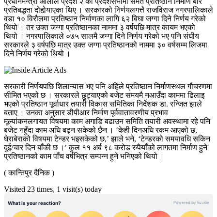
प्रधानमन्त्री ओलीले प्रदेश २ को प्रदेशसभामा समेत प्रतिष्ठान निर्माण बारे
प्रतिबद्धता दोहोर्‍याएका थिए । सरकारको निर्णयलगत्तै राजविराज नगरपालिकाले
वडा १० विरौलमा प्रतिष्ठान निर्माणका लागि ६२ बिघा जग्गा दिने निर्णय गरेको
थियो । तर उक्त जग्गा प्रतिष्ठानका नाममा ३ वर्षपछि मात्र कायम भएको
थियो ।
नगरपालिकाले ०७५ सालमै जग्गा दिने निर्णय गरेको भए पनि संघीय
सरकारले ३ वर्षपछि मात्र उक्त जग्गा प्रतिष्ठानको नाममा ३० वर्षसम्म लिजमा
दिने निर्णय गरेको थियो ।
सरकारी निर्णयपछि शिलान्यास भए पनि अहिले प्रतिष्ठान निर्माणस्थल गौचरणमा
सीमित भएको छ ।
सरकारले छुट्याएको बजेट समयमै नआउँदा काममा ढिलाइ
भएको प्रतिष्ठान पूर्वाधार तयारी विकास समितिका निर्देशक डा. रन्जित झाले
बताए । उनका अनुसार डीपीआर निर्माण पूर्ववातावरणीय प्रभाव
मूल्यांकनलगायत विषयमा काम अगाडि बढाउन समिति तयारी अवस्थामा रहे पनि
बजेट नहुँदा काम अघि बढ्न सकेको छैन ।
‘केही दिनअघि रकम आएको छ,
घेराबेराको विषयमा टेन्डर भइसकेको छ,’ झाले भने, ‘टेन्डरको समयावधि सकिन
दुई/चार दिन बाँकी छ ।’ कुल ११ अर्ब ९८ करोड रुपैयाँको लागतमा निर्माण हुने
प्रतिष्ठानको काम पाँच वर्षभित्र सम्पन्न हुने भनिएको थियो ।
( कान्तिपुर दैनिक )
Visited 23 times, 1 visit(s) today