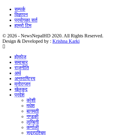
सम्पर्क
विज्ञापन
प्रयोगका सर्त
हाम्रो टिम
© 2026 - NewsNepalHD 2020. All Rights Reserved.
Design & Developed by :
Krishna Karki
होमपेज
समाचार
राजनीति
अर्थ
अन्तराष्ट्रिय
मनोरन्जन
खेलकुद
प्रदेश
कोशी
मधेश
बागमती
गण्डकी
लुम्बिनी
कर्णाली
सुदूरपश्चिम